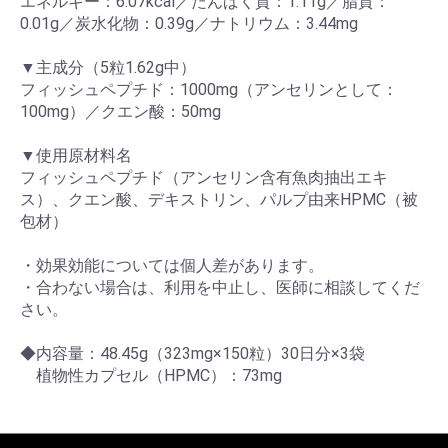
エネルギー：6.07kcal／たんぱく質：1.11g／脂質：
0.01g／炭水化物：0.39g／ナトリウム：3.44mg
▼主成分（5粒1.62g中）
フィッシュペプチド：1000mg（アンセリンとして：
100mg）／クエン酸：50mg
▼使用原材料名
フィッシュペプチド（アンセリン含有魚肉抽出エキ
ス）、クエン酸、デキストリン、パルプ由来HPMC（被
包材）
・効果効能については個人差があります。
・合わない場合は、利用を中止し、医師に相談してくだ
さい。
◆内容量：48.45g（323mg×150粒）30日分×3袋
植物性カプセル（HPMC）：73mg