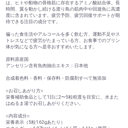
は、ヒトや動物の骨格筋に存在するアミノ酸結合体。長
時間、翼を動かし続ける渡り鳥の筋肉中や回遊魚に高濃
度に含まれています。疲労予防、疲労回復サポートが期
待できる注目の成分です。
偏った食生活やアルコールを多く飲む方、運動不足やス
トレスなどで疲労がたまっている方、お食事でのプリン
体が気になる方へ是非おすすめいたします。
原料原産国
アンセリン含有魚肉抽出エキス：日本他
合成着色料・香料・保存料・防腐剤すべて無添加
○お召しあがり方○
栄養補助食品として1日に2〜5粒程度を目安に、水また
はぬるま湯でお召しあがりください。
○内容成分○
栄養表示（5粒1.62gあたり）