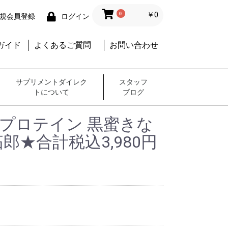
0
￥0
規会員登録
ログイン
ガイド
よくあるご質問
お問い合わせ
サプリメントダイレク
スタッフ
トについて
ブログ
腹に
茶
不足に
・アイ
・シニ
酒に
ANA
イプロテイン 黒蜜きな
郎★合計税込3,980円