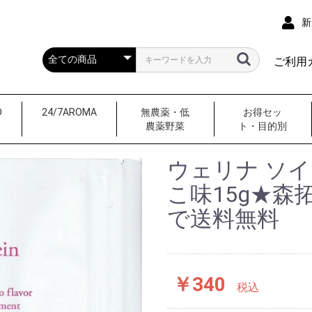
新
ご利用
D
24/7AROMA
無農薬・低
お得セッ
農薬野菜
ト・目的別
ハンドクリーム
マスクスプレー
ルームスプレー
車内スプレー
3袋お徳用セット
ダイエット・お
闘うチカラに
スキンケア
ムズムズ・健康
ビタミン・野菜
ふしぶし・こり
冷え・イライラ
成人の悩み・お
美エイジレス塾N
スポーツ
商品一覧
ウェリナ ソ
サポート
アの悩みに
こ味15g★森拓
で送料無料
￥340
税込