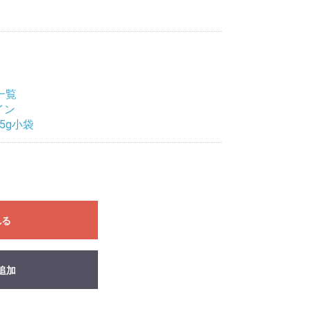
一覧
イン
5g小袋
れる
追加