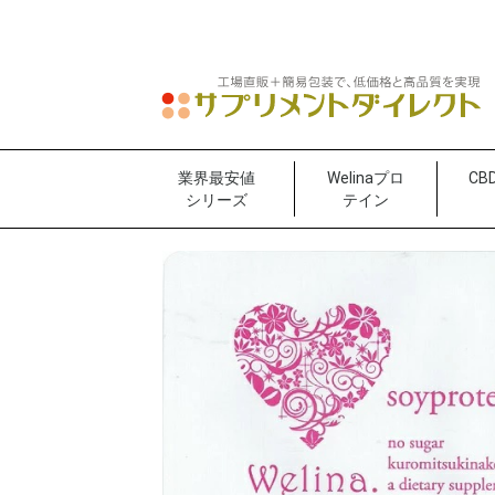
業界最安値
Welinaプロ
CB
シリーズ
テイン
バルク品
高濃度低価格(特濃特
プロテイン
お試し15g小袋
マルチ・オリゴファイ
化)
バー・乳酸菌