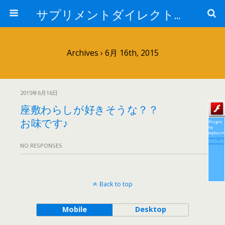
サプリメントダイレクトブログ
Archives › 6月 16th, 2015
2015年6月16日
座敷わらしが好きそうな？？
お味です♪
Plugin
by
wpburn
wordpre
themes
NO RESPONSES
Back to top
Mobile
Desktop