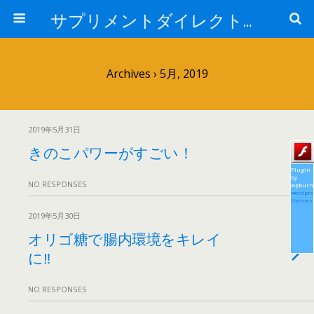
サプリメントダイレクトブログ
Archives › 5月, 2019
2019年5月31日
きのこパワーがすごい！
Plugin
by
NO RESPONSES
wpburn
wordpre
themes
2019年5月30日
オリゴ糖で腸内環境をキレイ
に‼
NO RESPONSES