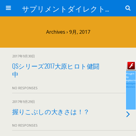
サプリメントダイレクトブログ
Archives › 9月, 2017
2017年9月30日
QSシリーズ2017大原ヒロト健闘
中
Plugin
by
wpburn
wordpre
themes
NO RESPONSES
2017年9月29日
握りこぶしの大きさは！？
NO RESPONSES