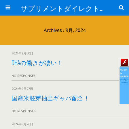
サプリメントダイレクトブログ
Archives › 9月, 2024
2024年9月30日
DHAの働きが凄い！
Plugin
by
NO RESPONSES
wpburn
wordpre
themes
2024年9月27日
国産米胚芽抽出ギャバ配合！
NO RESPONSES
2024年9月26日