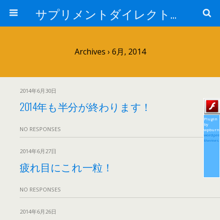
サプリメントダイレクトブログ
Archives › 6月, 2014
2014年6月30日
2014年も半分が終わります！
Plugin
by
NO RESPONSES
wpburn
wordpre
themes
2014年6月27日
疲れ目にこれ一粒！
NO RESPONSES
2014年6月26日