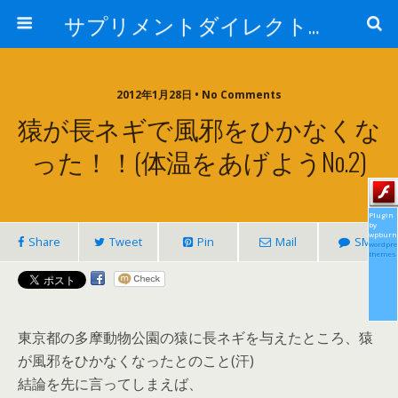
サプリメントダイレクトブログ
2012年1月28日 • No Comments
猿が長ネギで風邪をひかなくな
った！！(体温をあげようNo.2)
Plugin
by
wpburn
Share
Tweet
Pin
Mail
SMS
wordpre
themes
東京都の多摩動物公園の猿に長ネギを与えたところ、猿
が風邪をひかなくなったとのこと(汗)
結論を先に言ってしまえば、