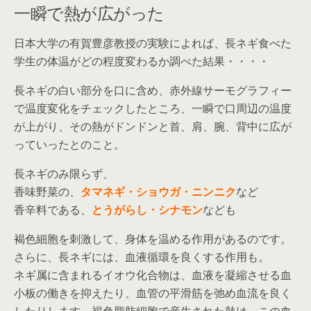
一瞬で熱が広がった
日本大学の有賀豊彦教授の実験によれば、長ネギ食べた
学生の体温がどの程度変わるか調べた結果・・・・
長ネギの白い部分を口に含め、赤外線サーモグラフィー
で温度変化をチェックしたところ、一瞬で口周辺の温度
が上がり、その熱がドンドンと首、肩、腕、背中に広が
っていったとのこと。
長ネギのみ限らず、
香味野菜の、
タマネギ・ショウガ・ニンニク
など
香辛料である、
とうがらし・シナモン
なども
褐色細胞を刺激して、身体を温める作用があるのです。
さらに、長ネギには、血液循環を良くする作用も。
ネギ属に含まれるイオウ化合物は、血液を凝縮させる血
小板の働きを抑えたり、血管の平滑筋を弛め血流を良く