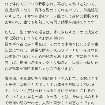
分は体内でジワジワ吸収され、再びじんわりと効いて、
血流が良くなり、身体を温めてくれるのです。加熱処理
をすると、イオウを含むアミノ酸として身体に吸収され
ますので、生でも加熱しても同じ効果を期待できます。
ただし、生で食べる場合は、水にさらすとイオウ成分が
水に溶けてしまうためお気を付けを。
長ネギを首に巻く場合は、そのまま半焼きにして芯を生
状態にすれば、微量な酵素がスルフィドというイオウ化
合物を作り続けるため持続力があります。首に長ネギを
巻けば、皮膚へのダイレクトな効果と、口鼻から吸い込
むW効果が期待出来ちゃうのであります。
厳寒期、湯豆腐やチゲ鍋に長ネギを入れて、薬味にもネ
ギを使えば長ネギのポッカポカ成分を無駄なく摂れま
す。タンパク質は分解されるときに熱が産生されるの
で、ネギと豆腐を一緒に食べることは、身体を温める上
で最適の組み合わせ、人間の昔からの知恵なのですね