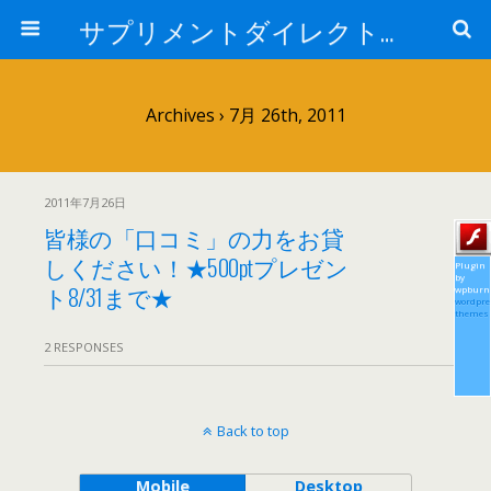
サプリメントダイレクトブログ
Archives › 7月 26th, 2011
2011年7月26日
皆様の「口コミ」の力をお貸
しください！★500ptプレゼン
Plugin
by
ト8/31まで★
wpburn
wordpre
themes
2 RESPONSES
Back to top
Mobile
Desktop