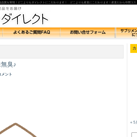
高品質を実現！どこよりもダイレクトにこだわります！ どこよりも産直にこだわります！産直だから中間コス
カ
無臭♪
 コメント
« 5
検