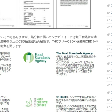
はいくつもありますが、熱分解に弱いカンナビノイドには短工程蒸留が適
99%以上のCBD抽出成功の秘訣で、THCフリーCBDや医療用CBDを作
技術力を要します。