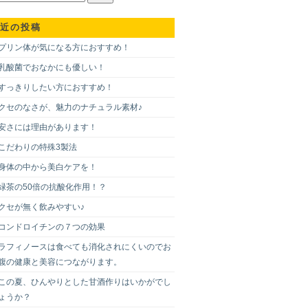
近の投稿
プリン体が気になる方におすすめ！
乳酸菌でおなかにも優しい！
すっきりしたい方におすすめ！
クセのなさが、魅力のナチュラル素材♪
安さには理由があります！
こだわりの特殊3製法
身体の中から美白ケアを！
緑茶の50倍の抗酸化作用！？
クセが無く飲みやすい♪
コンドロイチンの７つの効果
ラフィノースは食べても消化されにくいのでお
腹の健康と美容につながります。
この夏、ひんやりとした甘酒作りはいかがでし
ょうか？