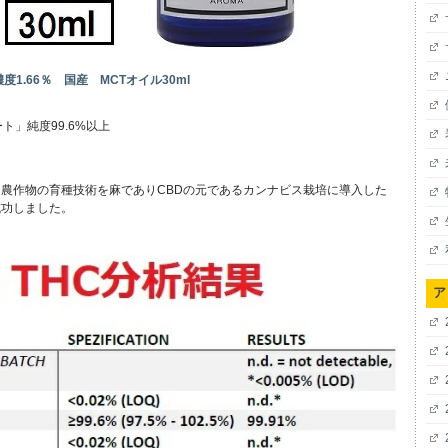
度1.66％ 国産 MCTオイル30ml
ト」純度99.6%以上
農作物の育種技術を麻でありCBDの元であるカンナビス栽培に導入した
成功しました。
ア