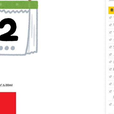
索:
最
イル30ml