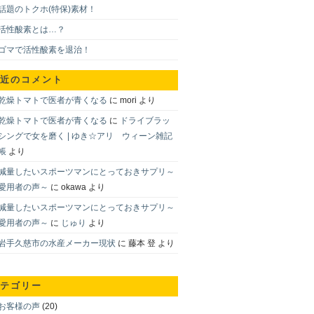
話題のトクホ(特保)素材！
活性酸素とは…？
ゴマで活性酸素を退治！
近のコメント
乾燥トマトで医者が青くなる
に
mori
より
乾燥トマトで医者が青くなる
に
ドライブラッ
シングで女を磨く | ゆき☆アリ ウィーン雑記
帳
より
減量したいスポーツマンにとっておきサプリ～
愛用者の声～
に
okawa
より
減量したいスポーツマンにとっておきサプリ～
愛用者の声～
に
じゅり
より
岩手久慈市の水産メーカー現状
に
藤本 登
より
テゴリー
お客様の声
(20)