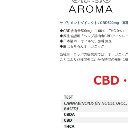
サプリメントダイレクト / CBD500mg 高濃
◆CBD含有量500mg 1.66％（THC 0％）
◆厚生省認可「ヘンプ茎抽出CBDアイソレー
◆日本製MCTオイルで、無味無臭
◆麻はもちろんオーガニック
当社ヨーロッパの提携先では、オーガニック
ことにより品種開発にかかる時間の短縮に