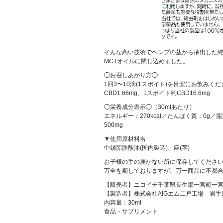
そんな高い技術でヘンプの茎から抽出した純度
MCTオイルに閉じ込めました。
◯お召しあがり方◯
1回3〜10滴(1スポイト)を目安にお飲み
CBD1.66mg、1スポイト約CBD16.6mg
◯栄養成分表示◯（30mlあたり）
エネルギー：270kcal／たんぱく質：0g／
500mg
▼使用原材料名
中鎖脂肪酸油(国内製造)、麻(茎)
お子様の手の届かない所に保存してくださ
万全を期しておりますが、万一商品に不都
【販売者】ニコイチ千葉県長生郡一宮町一宮3
【製造者】株式会社AIGエム二戸工場 岩手
内容量：30ml
食品・サプリメント