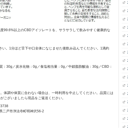
99.6%以上のCBDアイソレートを、サラサラして飲みやすく健康的な
ください。1分ほど舌下や口全体になじませた後飲み込んでください。1滴約
脂質：30g／炭水化物：0g／食塩相当量：0g／中鎖脂肪酸油：30g／CBD：
い。体調や体質に合わない場合は、一時利用を中止してください。品質には
合がございましたら現品をご返送ください。
738
県二戸市浄法寺町明神沢56-2