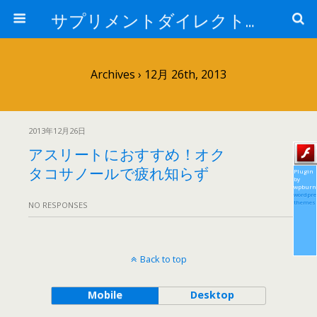
サプリメントダイレクトブログ
Archives › 12月 26th, 2013
2013年12月26日
アスリートにおすすめ！オク
タコサノールで疲れ知らず
Plugin
by
wpburn
wordpre
themes
NO RESPONSES
Back to top
Mobile
Desktop