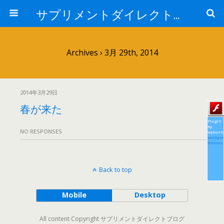
サプリメントダイレクトブログ
Archives › 3月 29th, 2014
2014年3月29日
春が来た
Plugin
by
NO RESPONSES
wpburn
wordpre
themes
Back to top
Mobile
Desktop
All content Copyright サプリメントダイレクトブログ