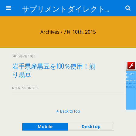
サプリメントダイレクトブログ
Archives › 7月 10th, 2015
2015年7月10日
岩手県産黒豆を100％使用！煎
り黒豆
Plugin
by
wpburn
wordpre
themes
NO RESPONSES
Back to top
Mobile
Desktop