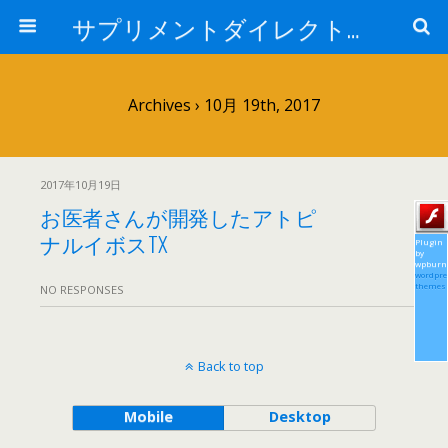
サプリメントダイレクトブログ
Archives › 10月 19th, 2017
2017年10月19日
お医者さんが開発したアトピ
ナルイボスTX
Plugin
by
wpburn
wordpre
themes
NO RESPONSES
Back to top
Mobile
Desktop