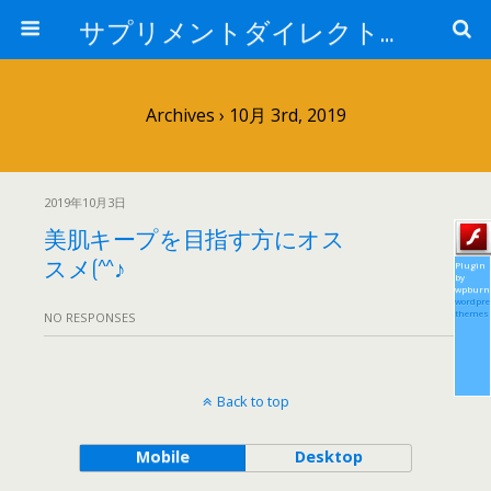
サプリメントダイレクトブログ
Archives › 10月 3rd, 2019
2019年10月3日
美肌キープを目指す方にオス
スメ(^^♪
Plugin
by
wpburn
wordpre
themes
NO RESPONSES
Back to top
Mobile
Desktop