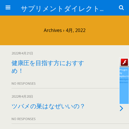
サプリメントダイレクトブログ
Archives › 4月, 2022
2022年4月21日
健康圧を目指す方におすす
め！
Plugin
by
wpburn
wordpre
themes
NO RESPONSES
2022年4月20日
ツバメの巣はなぜいいの？
NO RESPONSES