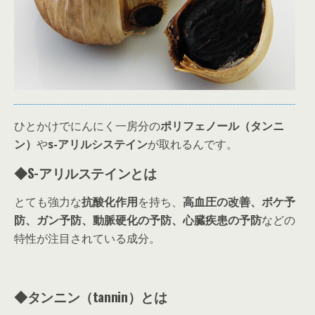
ひとかけでにんにく一房分の
ポリフェノール（タンニ
ン）
や
s-アリルシステイン
が取れるんです。
◆S-アリルステインとは
とても強力な
抗酸化作用
を持ち、
高血圧の改善、ボケ予
防、ガン予防、動脈硬化の予防、心臓疾患の予防
などの
特性が注目されている成分。
◆
タンニン（tannin）とは