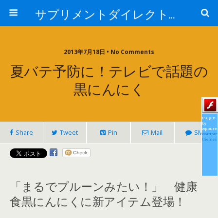
サプリメントダイレクトブログ
2013年7月18日 • No Comments
夏バテ予防に！テレビで話題の
黒にんにく
Plugin
by
wpburn
Share
Tweet
Pin
Mail
SMS
wordpre
themes
「まるでプルーンみたい！」 健康
食黒にんにくに新アイテム登場！