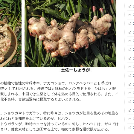
科の植物で蔓性の常緑木本。ナガコショウ、ロングペッパーとも呼ばれ
辛料として利用される。沖縄では近縁種のヒハツモドキを「ひはち」と呼
で親しまれる。中国では生薬として体を温める目的で使用される。また、イ
消化不良時、食欲減退時に摂取するとよいとされる。
ツ。ショウガやトウガラシ、特に昨今は、ショウガが注目を集めその地位を
じわじわと認知度を上げているのが、ヒハツ。
やトウガラシが、独特のクセを持っているのに対し、ヒハツには、ゼロでは
つまり、健食素材として加工する上で、極めて多様な選択肢が広がる。