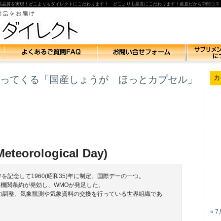
高品質を実現！どこよりもダイレクトにこだわります！ どこよりも産直にこだわります！産直だから中間コス
ってくる「国産しょうが ほっとカプセル」
カ
eorological Day)
年を記念して1960(昭和35)年に制定。国際デーの一つ。
気象機関条約が発効し、WMOが発足した。
の調整、気象観測や気象資料の交換を行っている世界組織であ
。
« 7