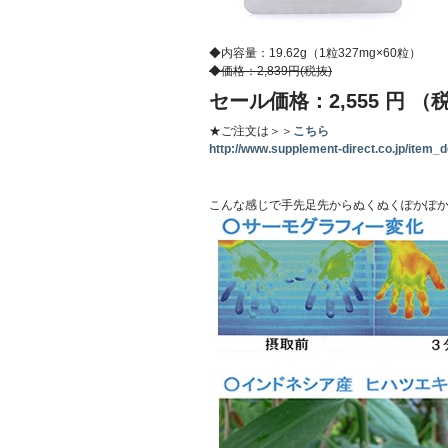
◆内容量：19.62g（1粒327mg×60粒）
◆価格：2,839円(税抜)
セール価格：2,555 円 （
★ご注文は＞＞
こちら
http://www.supplement-direct.co.jp/item_de
こんな感じで手先足先からぬくぬくぽかぽか