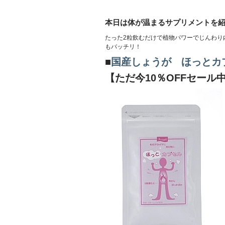
本日は体が温まるサプリメントを
たった2粒飲むだけで植物パワーでじんわり
もバッチリ！
■
国産しょうが ほっとカ
【ただ今10％OFFセール