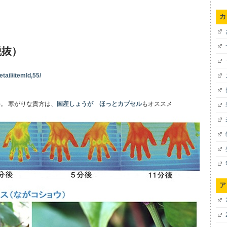
カ
税抜）
tail/itemId,55/
。 寒がりな貴方は、
国産しょうが ほっとカプセル
もオススメ
ア