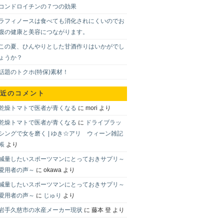
コンドロイチンの７つの効果
ラフィノースは食べても消化されにくいのでお
腹の健康と美容につながります。
この夏、ひんやりとした甘酒作りはいかがでし
ょうか？
話題のトクホ(特保)素材！
近のコメント
乾燥トマトで医者が青くなる
に
mori
より
乾燥トマトで医者が青くなる
に
ドライブラッ
シングで女を磨く | ゆき☆アリ ウィーン雑記
帳
より
減量したいスポーツマンにとっておきサプリ～
愛用者の声～
に
okawa
より
減量したいスポーツマンにとっておきサプリ～
愛用者の声～
に
じゅり
より
岩手久慈市の水産メーカー現状
に
藤本 登
より