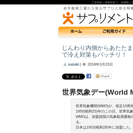
工場直販＋簡易包装で、低価格と
じんわり内側からあたたま
で冷え対策もバッチリ！
suzuki
|
2018年3月23日
世界気象デー(World Met
世界気象機関(WMO)が、発足10周
1950(昭和25)年のこの日、世界
WMOは、加盟諸国の気象観測通報
る。
日本は1953(昭和28)年に加盟した