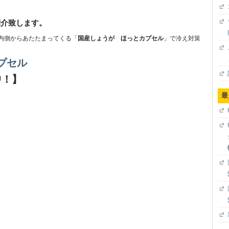
紹介致します。
内側からあたたまってくる「
国産しょうが ほっとカプセル
」で冷え対策
プセル
中！】
最