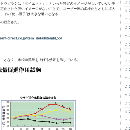
、トウガラシは「ダイエット」、といった特定のイメージがついていない事
固定化された強いイメージがないことで、ユーザー層の多様化とともに拡大
、その“使い勝手”は大きな魅力となる。
スの豊富さだ。
nt-direct.co.jp/item_detail/itemId,55/
ることなく、末梢血流量を上げる効果を示している。