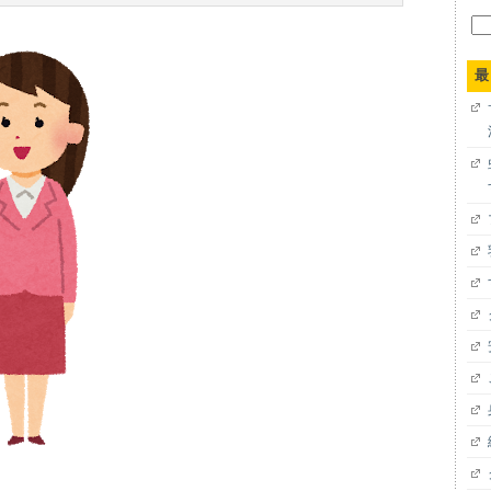
検
索:
最