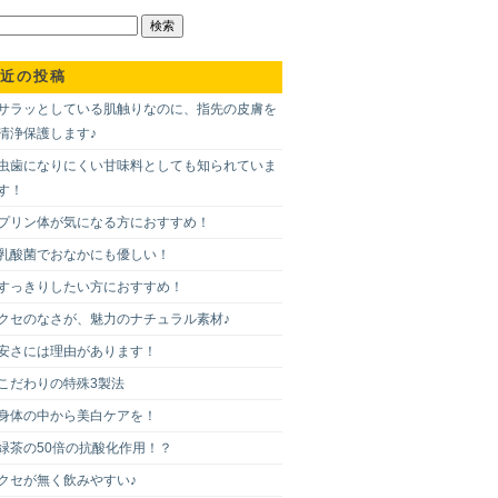
近の投稿
サラッとしている肌触りなのに、指先の皮膚を
清浄保護します♪
虫歯になりにくい甘味料としても知られていま
す！
プリン体が気になる方におすすめ！
乳酸菌でおなかにも優しい！
すっきりしたい方におすすめ！
クセのなさが、魅力のナチュラル素材♪
安さには理由があります！
こだわりの特殊3製法
身体の中から美白ケアを！
緑茶の50倍の抗酸化作用！？
クセが無く飲みやすい♪