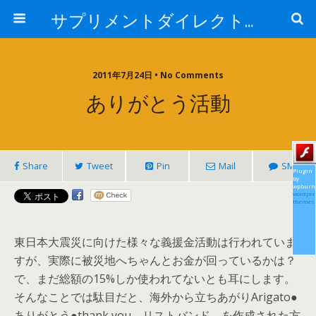
サプリメントダイレクトブログ
2011年7月24日 • No Comments
ありがとう活動
Share
Tweet
Pin
Mail
SMS
Plugin
by
wpburn
wordpre
themes
東日本大震災に向けた様々な義援金活動は行われていま
すが、実際に被災地へちゃんとお金が回っているかは？
で、まだ総額の15%しか使われてないとも耳にします。
そんなことでは駄目だと、海外から立ちあがりArigato●
ありがとう●thank you リストバンド、を作成された方