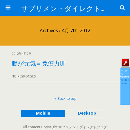
サプリメントダイレクトブログ
Archives › 4月 7th, 2012
2012年4月7日
腸が元気＝免疫力UP
Plugin
by
NO RESPONSES
wpburn
wordpre
themes
Back to top
Mobile
Desktop
All content Copyright サプリメントダイレクトブログ