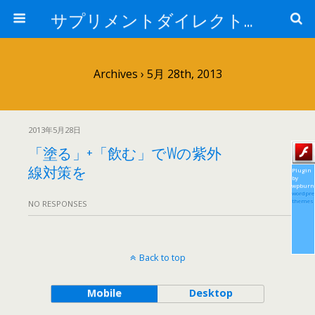
サプリメントダイレクトブログ
Archives › 5月 28th, 2013
2013年5月28日
「塗る」+「飲む」でWの紫外
線対策を
Plugin
by
wpburn
wordpre
themes
NO RESPONSES
Back to top
Mobile
Desktop