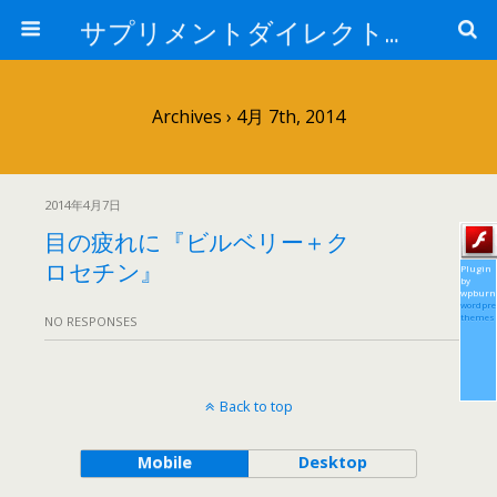
サプリメントダイレクトブログ
Archives › 4月 7th, 2014
2014年4月7日
目の疲れに『ビルベリー＋ク
ロセチン』
Plugin
by
wpburn
wordpre
themes
NO RESPONSES
Back to top
Mobile
Desktop