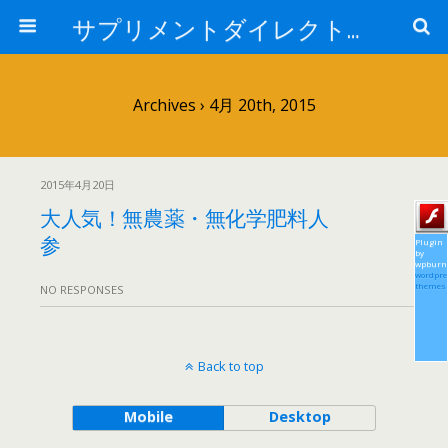
サプリメントダイレクトブログ
Archives › 4月 20th, 2015
2015年4月20日
大人気！無農薬・無化学肥料人
参
Plugin
by
wpburn
wordpre
themes
NO RESPONSES
Back to top
Mobile
Desktop