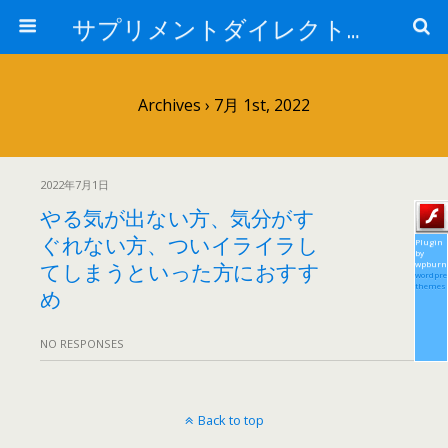
サプリメントダイレクトブログ
Archives › 7月 1st, 2022
2022年7月1日
やる気が出ない方、気分がす
ぐれない方、ついイライラし
Plugin
by
てしまうといった方におすす
wpburn
wordpre
themes
め
NO RESPONSES
Back to top