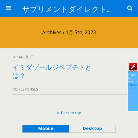
サプリメントダイレクトブログ
Archives › 1月 5th, 2023
2023年1月5日
イミダゾールジペプチドと
は？
Plugin
by
wpburn
wordpre
themes
NO RESPONSES
Back to top
Mobile
Desktop