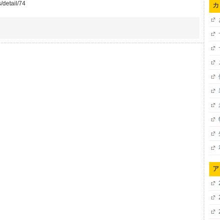
/detail/74
カ
ア