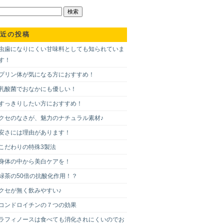
近の投稿
虫歯になりにくい甘味料としても知られていま
す！
プリン体が気になる方におすすめ！
乳酸菌でおなかにも優しい！
すっきりしたい方におすすめ！
クセのなさが、魅力のナチュラル素材♪
安さには理由があります！
こだわりの特殊3製法
身体の中から美白ケアを！
緑茶の50倍の抗酸化作用！？
クセが無く飲みやすい♪
コンドロイチンの７つの効果
ラフィノースは食べても消化されにくいのでお