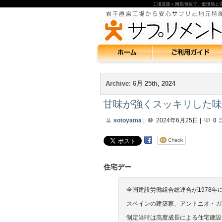
工場直販＋簡易包装で、低価格と
Archive: 6月 25th, 2024
甘味が強くスッキリした味
sotoyama
|
2024年6月25日 |
0
住宅デー
全国建設労働組合総連合が1978年
スペインの建築家、アントニオ・ガウ
制定当時は高度成長による住宅建設