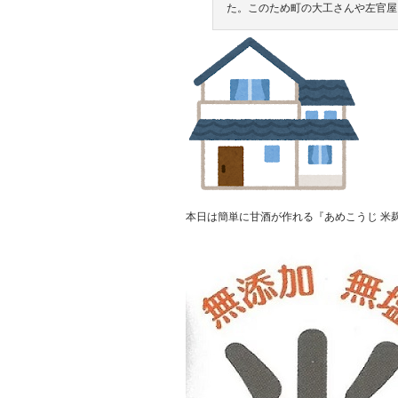
た。このため町の大工さんや左官屋
本日は簡単に甘酒が作れる『あめこうじ 米麹