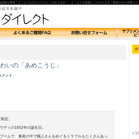
高品質を実現！どこよりもダイレクトにこだわります！ どこよりも産直にこだわります！産直だから中間コス
カ
わいの「あめこうじ」
 コメント
に制定。
ディの1852年の誕生日。
« 5
ブームで、量産の中で職人さんをめぐるトラブルもたくさんあっ