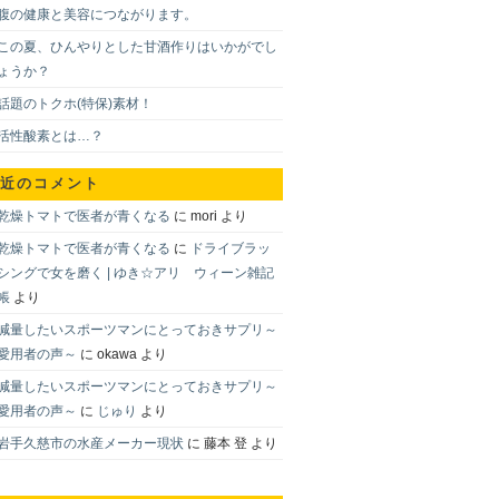
腹の健康と美容につながります。
この夏、ひんやりとした甘酒作りはいかがでし
ょうか？
話題のトクホ(特保)素材！
活性酸素とは…？
近のコメント
乾燥トマトで医者が青くなる
に
mori
より
乾燥トマトで医者が青くなる
に
ドライブラッ
シングで女を磨く | ゆき☆アリ ウィーン雑記
帳
より
減量したいスポーツマンにとっておきサプリ～
愛用者の声～
に
okawa
より
減量したいスポーツマンにとっておきサプリ～
愛用者の声～
に
じゅり
より
岩手久慈市の水産メーカー現状
に
藤本 登
より