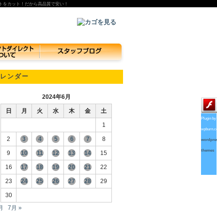
トをカット！だから高品質で安い！
レンダー
2024年6月
日
月
火
水
木
金
土
Plugin by
1
wpburn.
2
3
4
5
6
7
8
wordpre
themes
9
10
11
12
13
14
15
16
17
18
19
20
21
22
23
24
25
26
27
28
29
30
月
7月 »