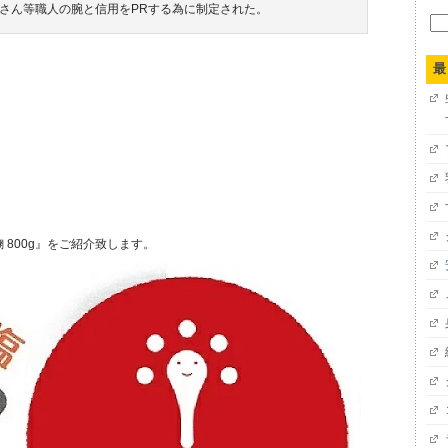
さん等職人の腕と信用をPRする為に制定された。
検
索:
最
 800g』をご紹介致します。