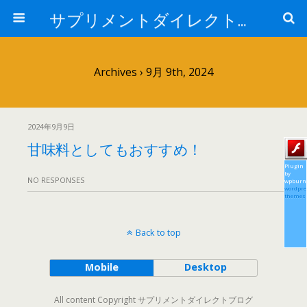
サプリメントダイレクトブログ
Archives › 9月 9th, 2024
2024年9月9日
甘味料としてもおすすめ！
Plugin
by
NO RESPONSES
wpburn
wordpre
themes
Back to top
Mobile
Desktop
All content Copyright サプリメントダイレクトブログ