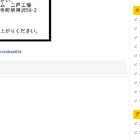
カ
cts/detail/16
ア