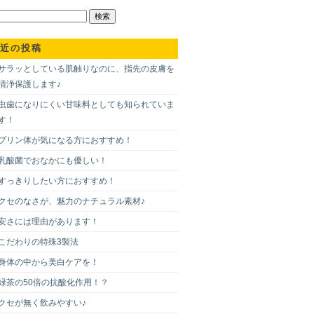
近の投稿
サラッとしている肌触りなのに、指先の皮膚を
清浄保護します♪
虫歯になりにくい甘味料としても知られていま
す！
プリン体が気になる方におすすめ！
乳酸菌でおなかにも優しい！
すっきりしたい方におすすめ！
クセのなさが、魅力のナチュラル素材♪
安さには理由があります！
こだわりの特殊3製法
身体の中から美白ケアを！
緑茶の50倍の抗酸化作用！？
クセが無く飲みやすい♪