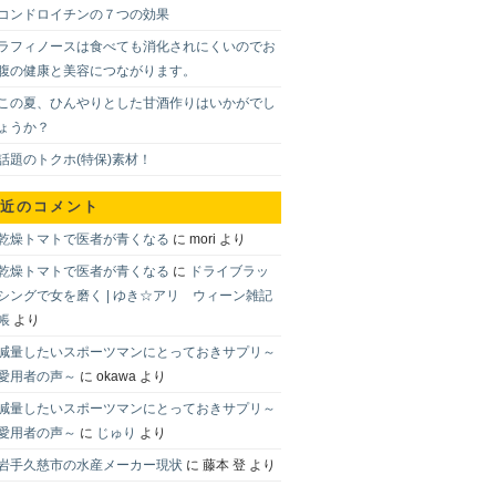
コンドロイチンの７つの効果
ラフィノースは食べても消化されにくいのでお
腹の健康と美容につながります。
この夏、ひんやりとした甘酒作りはいかがでし
ょうか？
話題のトクホ(特保)素材！
近のコメント
乾燥トマトで医者が青くなる
に
mori
より
乾燥トマトで医者が青くなる
に
ドライブラッ
シングで女を磨く | ゆき☆アリ ウィーン雑記
帳
より
減量したいスポーツマンにとっておきサプリ～
愛用者の声～
に
okawa
より
減量したいスポーツマンにとっておきサプリ～
愛用者の声～
に
じゅり
より
岩手久慈市の水産メーカー現状
に
藤本 登
より