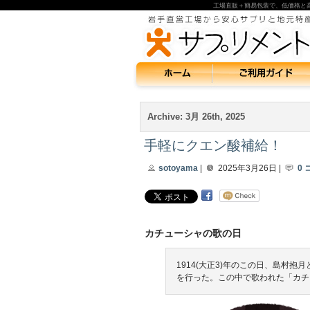
工場直販＋簡易包装で、低価格と
Archive: 3月 26th, 2025
手軽にクエン酸補給！
sotoyama
|
2025年3月26日 |
0
カチューシャの歌の日
1914(大正3)年のこの日、島村
を行った。この中で歌われた「カチ