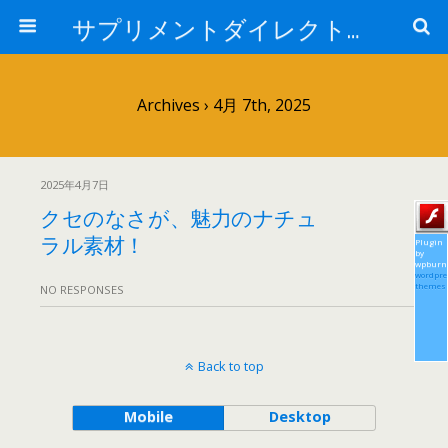
サプリメントダイレクトブログ
Archives › 4月 7th, 2025
2025年4月7日
クセのなさが、魅力のナチュ
ラル素材！
Plugin
by
wpburn
wordpre
themes
NO RESPONSES
Back to top
Mobile
Desktop