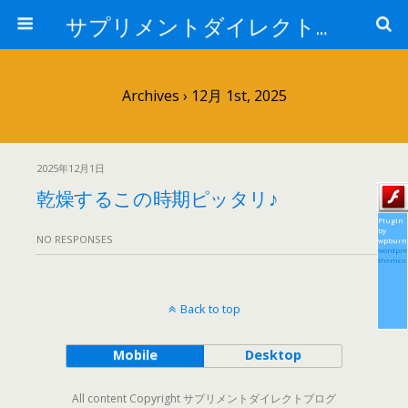
サプリメントダイレクトブログ
Archives › 12月 1st, 2025
2025年12月1日
乾燥するこの時期ピッタリ♪
Plugin
by
NO RESPONSES
wpburn
wordpre
themes
Back to top
Mobile
Desktop
All content Copyright サプリメントダイレクトブログ