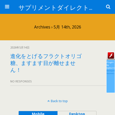
サプリメントダイレクトブログ
Archives › 5月 14th, 2026
2026年5月14日
進化をとげるフラクトオリゴ
糖、ますます目が離せませ
Plugin
by
ん！
wpburn
wordpre
themes
NO RESPONSES
Back to top
Mobile
Desktop