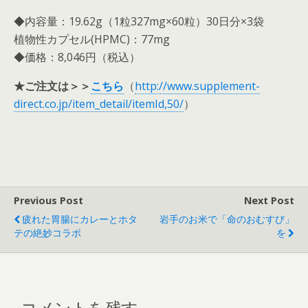
◆内容量：19.62g（1粒327mg×60粒）30日分×3袋
植物性カプセル(HPMC)：77mg
◆価格：8,046円（税込）
★ご注文は＞＞
こちら
（
http://www.supplement-
direct.co.jp/item_detail/itemId,50/
）
Previous Post
Next Post
疲れた胃腸にカレーとホタ
岩手のお米で「命のおむすび」
テの絶妙コラボ
を
コメントを残す