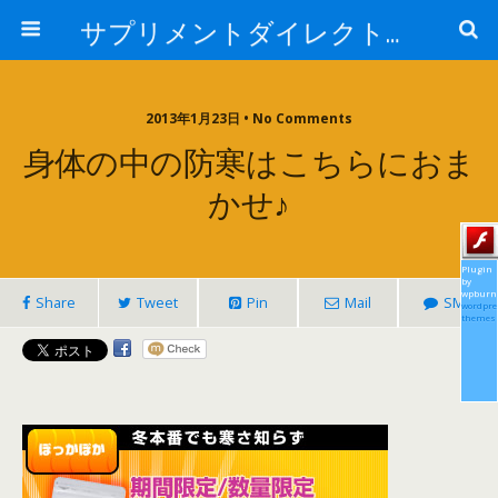
サプリメントダイレクトブログ
2013年1月23日 • No Comments
身体の中の防寒はこちらにおま
かせ♪
Plugin
by
wpburn
Share
Tweet
Pin
Mail
SMS
wordpre
themes