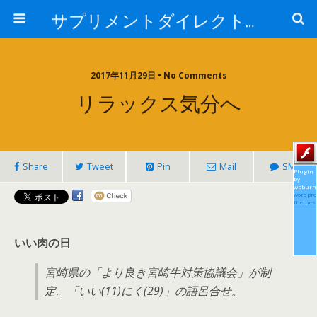
サプリメントダイレクトブログ
2017年11月29日 • No Comments
リラックス気分へ
Share
Tweet
Pin
Mail
SMS
Plugin
by
wpburn
wordpre
themes
いい肉の日
宮崎県の「より良き宮崎牛対策協議会」が制
定。「いい(11)にく(29)」の語呂合せ。