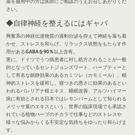
薬を服用中の方は医師にご相談のうえお召しあがりくだ
さい。
◆自律神経を整えるにはギャバ
興奮系の神経伝達物質の過剰分泌を抑えて神経を落ち着
かせ、ストレスを和らげ、リラックス状態をもたらす作
用がある
GABAを90％
以上含有。
更に、ドイツでうつ病患者に対し処方されることが一般
的となっているセントジョンズワート、ハーブティーと
して有名な鎮静効果のあるカミツレ（カモミール）、精
神的ストレスを緩和し、寝つきの悪さに効果のあるとい
われるバレリアナ根エキス、睡眠改善、アルツハイマー
病に有効とされる日本ではレモンバームとして知られる
メリッサ葉のエキスという、世界の臨床現場でも承認さ
れている植物ハーブのチカラで仕事などのストレスや
様々な悩みからくる不安定な気持ちをゆったり和らげま
す。