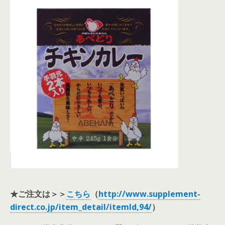
★ご注文は＞＞
こちら
（
http://www.supplement-
direct.co.jp/item_detail/itemId,94/
）