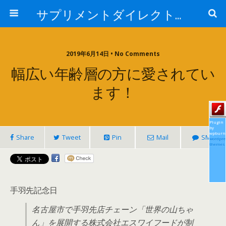
サプリメントダイレクトブログ
2019年6月14日 • No Comments
幅広い年齢層の方に愛されてい
ます！
Plugin
by
wpburn
Share
Tweet
Pin
Mail
SMS
wordpre
themes
手羽先記念日
名古屋市で手羽先店チェーン「世界の山ちゃ
ん」を展開する株式会社エスワイフードが制