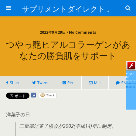
サプリメントダイレクトブログ
2022年9月29日 • No Comments
つやっ艶ヒアルコラーゲンがあ
なたの勝負肌をサポート
Plugin
by
wpburn
Share
Tweet
Pin
Mail
SMS
wordpre
themes
洋菓子の日
三重県洋菓子協会が2002(平成14)年に制定。