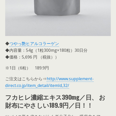
◆
つやっ艶ヒアルコラーゲン
◆内容量：54g（1粒300mg×180粒）30日分
◆価格：5,696 円 （税抜））
※1日（6粒） 189.9円
ご注文はこちらから⇒
http://www.supplement-
direct.co.jp/item_detail/itemId,32/
フカヒレ濃縮エキス390mg／日、 お
財布にやさしい189.9円／日！！