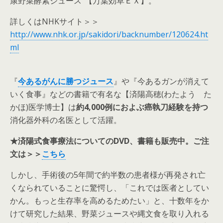
康野菜酵素ジュース”【万葉効草ＥＸ】。
詳しくはNHKサイト＞＞
http://www.nhk.or.jp/sakidori/backnumber/120624.ht
ml
『
今あるがんに勝つジュース
』や『今あるガンが消えて
いく食事』などの書籍で有名な【済陽高穂(わたよう た
かほ)医学博士】は
約4,000例におよぶ癌執刀経験を持つ
消化器外科の名医として活躍。
★済陽式食事療法についてのDVD、書籍も販売中。ご注
文は＞＞
こちら
しかし、手術後の5年間で約半数の患者様が再発され亡
くなられていることに驚愕し、「これでは医者としてい
かん。もっと生存率を高めるためたい」と、十数年をか
けて研究した結果、野菜ジュースや縄文食を取り入れる