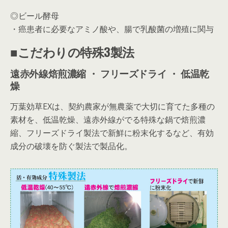
◎ビール酵母
・癌患者に必要なアミノ酸や、腸で乳酸菌の増殖に関与
■こだわりの特殊3製法
遠赤外線焙煎濃縮 ・ フリーズドライ ・ 低温乾
燥
万葉効草EXは、契約農家が無農薬で大切に育てた多種の
素材を、低温乾燥、遠赤外線がでる特殊な鍋で焙煎濃
縮、フリーズドライ製法で新鮮に粉末化するなど、有効
成分の破壊を防ぐ製法で製品化。