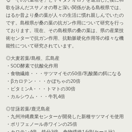
歌を詠んだスサノオの尊と深い関係がある島根県では、
はるか昔より桑の葉が人々の生活に慣れ親しんでいたの
です。島根県が桑の葉の抗ガン作用について研究を行っ
ております。現在、その島根県の桑の葉は、県の産業技
術センターで抗ガン作用、抗動脈硬化作用等の様々な機
能性について研究されています。
◎大麦若葉/島根、広島産
・SOD酵素で抗酸化作用
・食物繊維・・・サツマイモの50倍/乳酸菌の餌になる
・βカロテン・・・かぼちゃの20倍
・ビタミンA・・・トマトの30倍
・カルシウム・・・牛乳4倍
◎甘藷若葉/鹿児島産
・九州沖縄農業センターが開発した新種サツマイモ使用
・ポリフェノール赤ワインの25倍
・カロテン4倍、鉄分3倍、食物繊維1.6倍(ケール比)