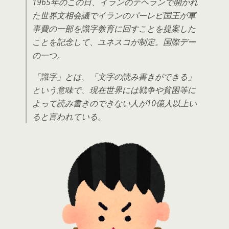
1965年のこの日、イランのテヘランで開かれ
た世界文相会議でイランのパーレビ国王が軍
事費の一部を識字教育に回すことを提案した
ことを記念して、ユネスコが制定。国際デー
の一つ。
「識字」とは、「文字の読み書きができる」
という意味で、現在世界には戦争や貧困等に
よって読み書きのできない人が10億人以上い
ると言われている。