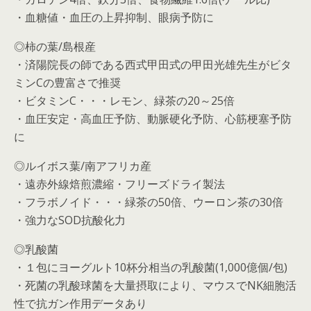
・血糖値・血圧の上昇抑制、眼病予防に
◎柿の葉/島根産
・済陽院長の師である西式甲田式の甲田光雄先生がビタ
ミンCの豊富さで推奨
・ビタミンC・・・レモン、緑茶の20～25倍
・血圧安定・高血圧予防、動脈硬化予防、心筋梗塞予防
に
◎ルイボス葉/南アフリカ産
・遠赤外線焙煎濃縮・フリーズドライ製法
・フラボノイド・・・緑茶の50倍、ウーロン茶の30倍
・強力なSOD抗酸化力
◎乳酸菌
・１包にヨーグルト10杯分相当の乳酸菌(1,000億個/包)
・死菌の乳酸球菌を大量摂取により、マウスでNK細胞活
性で抗ガン作用データあり