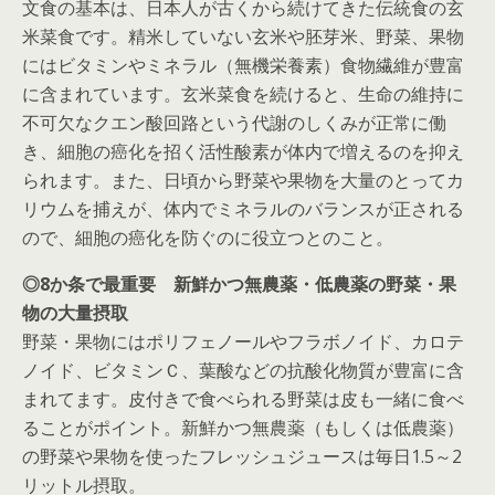
文食の基本は、日本人が古くから続けてきた伝統食の玄
米菜食です。精米していない玄米や胚芽米、野菜、果物
にはビタミンやミネラル（無機栄養素）食物繊維が豊富
に含まれています。玄米菜食を続けると、生命の維持に
不可欠なクエン酸回路という代謝のしくみが正常に働
き、細胞の癌化を招く活性酸素が体内で増えるのを抑え
られます。また、日頃から野菜や果物を大量のとってカ
リウムを捕えが、体内でミネラルのバランスが正される
ので、細胞の癌化を防ぐのに役立つとのこと。
◎8か条で最重要 新鮮かつ無農薬・低農薬の野菜・果
物の大量摂取
野菜・果物にはポリフェノールやフラボノイド、カロテ
ノイド、ビタミンＣ、葉酸などの抗酸化物質が豊富に含
まれてます。皮付きで食べられる野菜は皮も一緒に食べ
ることがポイント。新鮮かつ無農薬（もしくは低農薬）
の野菜や果物を使ったフレッシュジュースは毎日1.5～2
リットル摂取。