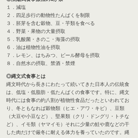
１．減塩
２．四足歩行の動物性たんぱくを制限
３．胚芽を含む穀物、豆・芋類を食べる
４．野菜・果物の大量摂取
５．乳酸菌・きのこ・海藻の摂取
６．油は植物性油を摂取
７．レモン、はちみつ、ビール酵母を摂取
８．自然水の摂取、禁酒・禁煙
◎縄文式食事とは
縄文時代から長きにわたって続いてきた日本人の伝統食
は、低塩・低脂肪・低たんぱくの食事です。特に、縄文
時代には食事の約八割が植物性食品だったといわれてお
り、冬ともなれば穀物類（ヒエ・アワ・キビ）、豆類
（大豆や小豆など）、堅果類（クリ・ドングリ・トチな
ど）、イモ類（ヤマイモ）それに少量の鮭や鹿などの干
した肉だけで厳冬に耐える体力を養っていたのです。縄