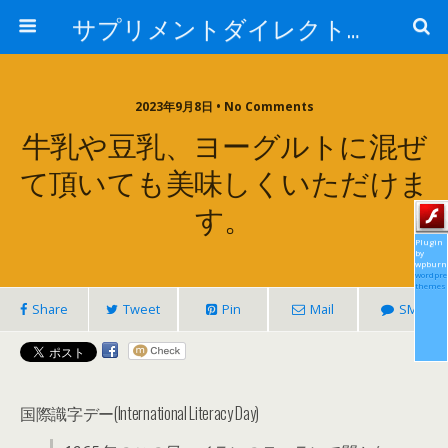
サプリメントダイレクトブログ
2023年9月8日 • No Comments
牛乳や豆乳、ヨーグルトに混ぜ
て頂いても美味しくいただけま
す。
Plugin
by
wpburn
wordpre
themes
Share
Tweet
Pin
Mail
SMS
国際識字デー(International Literacy Day)