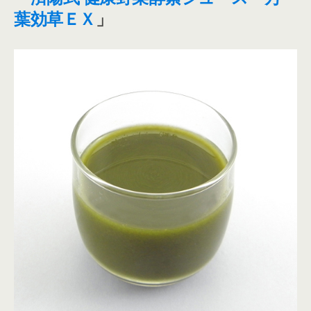
葉効草ＥＸ
」