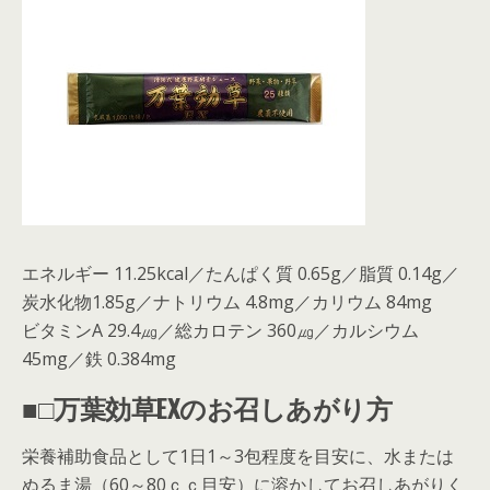
エネルギー 11.25kcal／たんぱく質 0.65g／脂質 0.14g／
炭水化物1.85g／ナトリウム 4.8mg／カリウム 84mg
ビタミンA 29.4㎍／総カロテン 360㎍／カルシウム
45mg／鉄 0.384mg
■□万葉効草EXのお召しあがり方
栄養補助食品として1日1～3包程度を目安に、水または
ぬるま湯（60～80ｃｃ目安）に溶かしてお召しあがりく