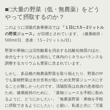
■□大量の野菜（低・無農薬）をどう
やって摂取するのか？
このように済陽式食事療法では
「１日に1.5～2リットル
の野菜ジュース」
が目標とされています。（健康維持：
500ml/日、患者：1.5～2リットル/日）
野菜や果物には活性酸素を消去する抗酸化物質のほか、
余分なナトリウムを排出して体内のミネラルバランスを
調整するカリウムも豊富に含まれています。
しかし、多品種の無農薬野菜を取り揃えたり、野菜の中
でも葉物野菜は水分含有が低いため生野菜ジュースにす
ることが難しかったのです。済陽院長は自身の患者様の
ため、健康維持のために、「葉物ジュースを手軽に飲め
るように、どうにかしたい」「無農薬野菜・果物を手軽
に摂取できるようにしたい」と願い、私達と共に『万葉