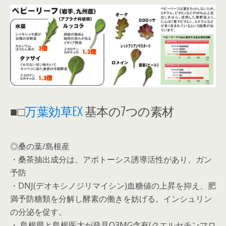
■□
万葉効草EX
基本の7つの素材
◎桑の葉/島根産
・桑茶抽出成分は、アポトーシス誘導活性があり、ガン
予防
・DNJ(デオキシノジリマイシン)血糖値の上昇を抑え、肥
満予防糖類を分解し酵素の働きを妨げる。インシュリン
の分泌を促す。
・ 島根県と島根医大が発見Q3MG含有(クエルセチンマロ