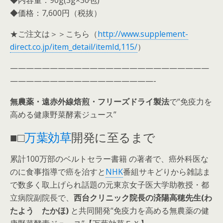
◆内容量：90g(3g×30包)
◆価格：7,600円（税抜）
★ご注文は＞＞こちら（
http://www.supplement-
direct.co.jp/item_detail/itemId,115/
）
—————————————————————————
——————————————————-
無農薬・遠赤外線焙煎・フリーズドライ製法
で“免疫力を
高める健康野菜酵素ジュース”
■□
万葉効草
開発に至るまで
累計100万部のベルトセラー書籍 の著者で、癌外科医な
のに食事指導で癌を治すと
NHK
番組サキどりから雑誌ま
で数多く取上げられ話題の元東京女子医大学助教授・都
立病院副院長で、
西台クリニック院長の済陽高穂先生(わ
たよう たかほ)
と共同開発“免疫力を高める無農薬の健