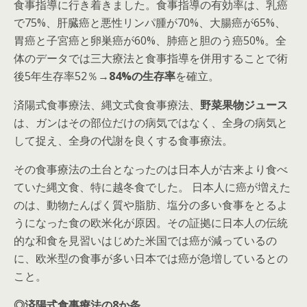
食事指導に行き着きました。食事指導の有効率は、乳癌
で75%、肝臓癌と悪性リンパ腫が70%、大腸癌が65%、
胃癌と子宮癌と卵巣癌が60%、肺癌と胆のう癌50%。全
体のデータでは三大療法と食事指導を併用することで術
後5年生存率52％→
84%の生存率
を確立。
済陽式食事療法、縄文式食食事療法、
野菜果物ジュース
は、ガンはその部位だけの病気ではなく、全身の病気と
して捉え、全身の代謝を良くする食事療法。
その食事療法の土台となったのは日本人が古来より食べ
ていた縄文食、特に越冬食でした。 日本人に癌が増えた
のは、動物たんぱく質や脂肪、塩分の多い食事をとるよ
うになった食の欧米化が原因。その証拠に日本人の伝統
的な和食を見習いはじめた米国では癌が減っているの
に、欧米型の食事が多い日本では癌が急増しているとの
こと。
◎済陽式食事療法の8か条