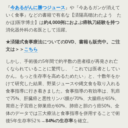
『
今あるがんに勝つジュース
』や『今あるガンが消えて
いく食事』などの書籍で有名な【済陽高穂(わたよう た
かほ)医学博士】は
約4,000例におよぶ癌執刀経験を持つ
消化器外科の名医として活躍。
★済陽式食事療法についてのDVD、書籍も販売中。ご注
文は＞＞
こちら
しかし、手術後の5年間で約半数の患者様が再発され亡
くなられていることに驚愕し、「これでは医者としてい
かん。もっと生存率を高めるためたい」と、十数年をか
けて研究した結果、野菜ジュースや縄文食を取り入れる
食事指導に行き着きました。食事指導の有効率は、乳癌
で75%、肝臓癌と悪性リンパ腫が70%、大腸癌が65%、
胃癌と子宮癌と卵巣癌が60%、肺癌と胆のう癌50%。全
体のデータでは三大療法と食事指導を併用することで術
後5年生存率52％→
84%の生存率
を確立。