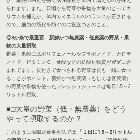
き、細胞の癌化を招く活性酸素が体内で増えるのを抑え
られます。また、日頃から野菜や果物を大量のとってカ
リウムを捕えが、体内でミネラルのバランスが正される
ので、細胞の癌化を防ぐのに役立つとのこと。
◎8か条で最重要 新鮮かつ無農薬・低農薬の野菜・果
物の大量摂取
野菜・果物にはポリフェノールやフラボノイド、カロテ
ノイド、ビタミンＣ、葉酸などの抗酸化物質が豊富に含
まれてます。皮付きで食べられる野菜は皮も一緒に食べ
ることがポイント。新鮮かつ無農薬（もしくは低農薬）
の野菜や果物を使ったフレッシュジュースは毎日1.5～2
リットル摂取。
■□大量の野菜（低・無農薬）をどう
やって摂取するのか？
このように済陽式食事療法では
「１日に1.5～2リットル