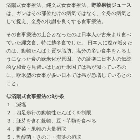
済陽式食事療法、縄文式食食事療法、
野菜果物ジュース
は、ガンはその部位だけの病気ではなく、全身の病気と
して捉え、全身の代謝を良くする食事療法。
その食事療法の土台となったのは日本人が古来より食べ
ていた縄文食、特に越冬食でした。 日本人に癌が増えた
のは、動物たんぱく質や脂肪、塩分の多い食事をとるよ
うになった食の欧米化が原因。その証拠に日本人の伝統
的な和食を見習いはじめた米国では癌が減っているの
に、欧米型の食事が多い日本では癌が急増しているとの
こと。
◎済陽式食事療法の8か条
１．減塩
２．四足歩行の動物性たんぱくを制限
３．胚芽を含む穀物、豆・芋類を食べる
４．野菜・果物の大量摂取
５．乳酸菌・きのこ・海藻の摂取