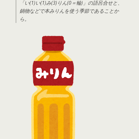
「い(1)い(1)み(3)りん(0＝輪)」の語呂合せと、
鍋物などで本みりんを使う季節であることか
ら。