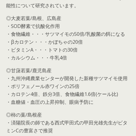
能性について研究されています。
◎大麦若葉/島根、広島産
・SOD酵素で抗酸化作用
・食物繊維・・・サツマイモの50倍/乳酸菌の餌になる
・βカロテン・・・かぼちゃの20倍
・ビタミンA・・・トマトの30倍
・カルシウム・・・牛乳4倍
◎甘藷若葉/鹿児島産
・九州沖縄農業センターが開発した新種サツマイモ使用
・ポリフェノール赤ワインの25倍
・カロテン4倍、鉄分3倍、食物繊維1.6倍(ケール比)
・血糖値・血圧の上昇抑制、眼病予防に
◎柿の葉/島根産
・済陽院長の師である西式甲田式の甲田光雄先生がビタ
ミンCの豊富さで推奨