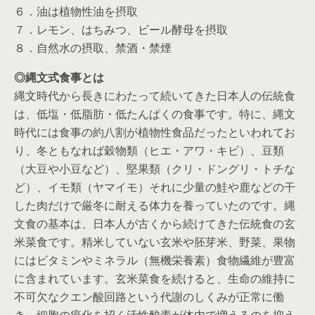
６．油は植物性油を摂取
７．レモン、はちみつ、ビール酵母を摂取
８．自然水の摂取、禁酒・禁煙
◎縄文式食事とは
縄文時代から長きにわたって続いてきた日本人の伝統食
は、低塩・低脂肪・低たんぱくの食事です。特に、縄文
時代には食事の約八割が植物性食品だったといわれてお
り、冬ともなれば穀物類（ヒエ・アワ・キビ）、豆類
（大豆や小豆など）、堅果類（クリ・ドングリ・トチな
ど）、イモ類（ヤマイモ）それに少量の鮭や鹿などの干
した肉だけで厳冬に耐える体力を養っていたのです。縄
文食の基本は、日本人が古くから続けてきた伝統食の玄
米菜食です。精米していない玄米や胚芽米、野菜、果物
にはビタミンやミネラル（無機栄養素）食物繊維が豊富
に含まれています。玄米菜食を続けると、生命の維持に
不可欠なクエン酸回路という代謝のしくみが正常に働