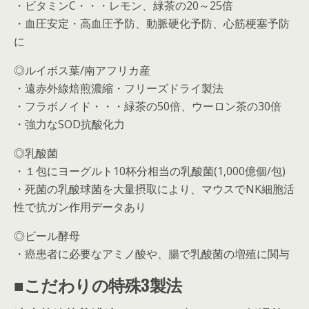
・ビタミンC・・・レモン、緑茶の20～25倍
・血圧安定・高血圧予防、動脈硬化予防、心筋梗塞予防
に
◎ルイボス葉/南アフリカ産
・遠赤外線焙煎濃縮・フリーズドライ製法
・フラボノイド・・・緑茶の50倍、ウーロン茶の30倍
・強力なSOD抗酸化力
◎乳酸菌
・１包にヨーグルト10杯分相当の乳酸菌(1,000億個/包)
・死菌の乳酸球菌を大量摂取により、マウスでNK細胞活
性で抗ガン作用データあり
◎ビール酵母
・癌患者に必要なアミノ酸や、腸で乳酸菌の増殖に関与
■こだわりの特殊3製法