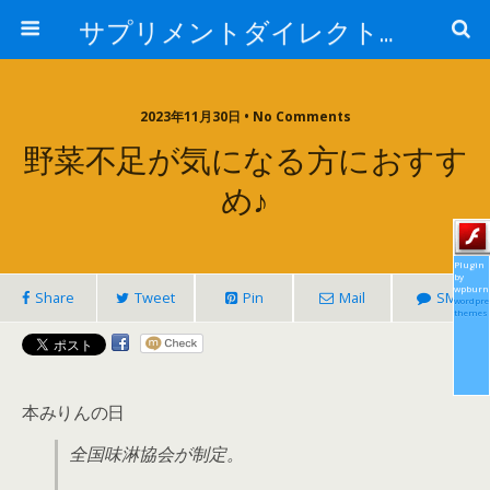
サプリメントダイレクトブログ
2023年11月30日 • No Comments
野菜不足が気になる方におすす
め♪
Plugin
by
wpburn
Share
Tweet
Pin
Mail
SMS
wordpre
themes
本みりんの日
全国味淋協会が制定。