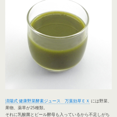
済陽式 健康野菜酵素ジュース 万葉効草ＥＸ
には野菜、
果物、薬草が25種類。
それに乳酸菌とビール酵母も入っているから不足しがち