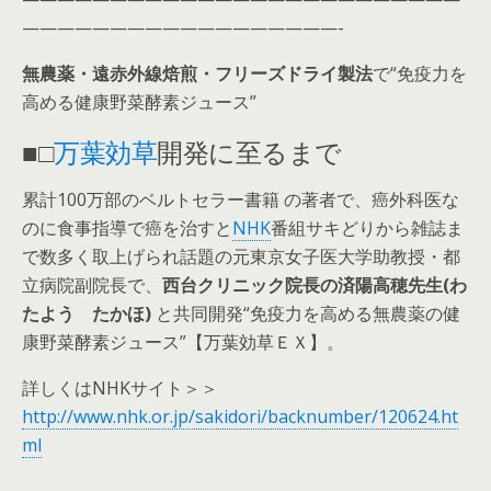
——————————————————-
無農薬・遠赤外線焙煎・フリーズドライ製法
で“免疫力を
高める健康野菜酵素ジュース”
■□
万葉効草
開発に至るまで
累計100万部のベルトセラー書籍 の著者で、癌外科医な
のに食事指導で癌を治すと
NHK
番組サキどりから雑誌ま
で数多く取上げられ話題の元東京女子医大学助教授・都
立病院副院長で、
西台クリニック院長の済陽高穂先生(わ
たよう たかほ)
と共同開発“免疫力を高める無農薬の健
康野菜酵素ジュース”【万葉効草ＥＸ】。
詳しくはNHKサイト＞＞
http://www.nhk.or.jp/sakidori/backnumber/120624.ht
ml