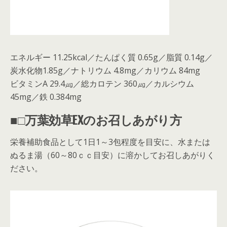
エネルギー 11.25kcal／たんぱく質 0.65g／脂質 0.14g／
炭水化物1.85g／ナトリウム 4.8mg／カリウム 84mg
ビタミンA 29.4㎍／総カロテン 360㎍／カルシウム
45mg／鉄 0.384mg
■□万葉効草EXのお召しあがり方
栄養補助食品として1日1～3包程度を目安に、水または
ぬるま湯（60～80ｃｃ目安）に溶かしてお召しあがりく
ださい。