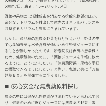
の野菜ジュース」
が目標とされています。（健康維持：
500ml/日、患者：1.5～2リットル/日）
野菜や果物には活性酸素を消去する抗酸化物質のほか、
余分なナトリウムを排出して体内のミネラルバランスを
調整するカリウムも豊富に含まれています。
しかし、多品種の無農薬野菜を取り揃えたり、野菜の中
でも葉物野菜は水分含有が低いため生野菜ジュースにす
ることが難しかったのです。済陽院長は自身の患者様の
ため、健康維持のために、「葉物ジュースを手軽に飲め
るように、どうにかしたい」「無農薬野菜・果物を手軽
に摂取できるようにしたい」と願い、私達と共に『万葉
効草ＥＸ』を開発するに至りました。
■□安心安全な無農薬原料探し
農薬の中には発がん性物質が含まれていると言われてお
り、健康のために飲むジュースには無農薬の野菜・果