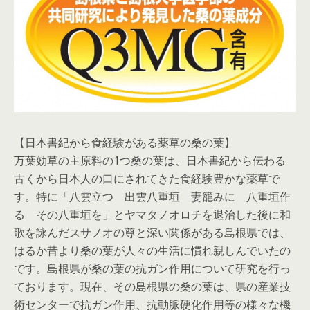
【日本書紀から食経験がある薬草の桑の葉】
万葉効草の主原料の1つ桑の葉は、日本書紀から伝わる
古くから日本人の口にされてきた食経験豊かな薬草で
す。特に「八雲立つ 出雲八重垣 妻籠みに 八重垣作
る その八重垣を」とヤマタノオロチを退治した後に和
歌を詠んだスサノオの尊と深い関係がある島根県では、
はるか昔より桑の葉が人々の生活に慣れ親しんでいたの
です。島根県が桑の葉の抗ガン作用について研究を行っ
ております。現在、その島根県の桑の葉は、県の産業技
術センターで抗ガン作用、抗動脈硬化作用等の様々な機