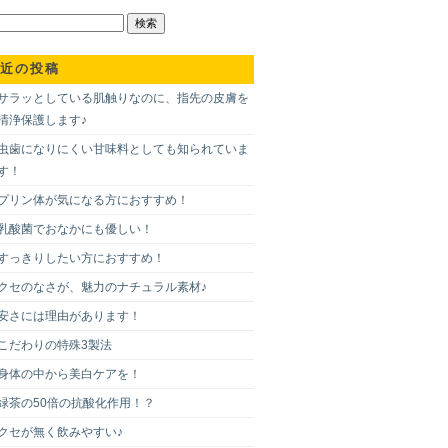
近の投稿
サラッとしている肌触りなのに、指先の皮膚を
清浄保護します♪
虫歯になりにくい甘味料としても知られていま
す！
プリン体が気になる方におすすめ！
乳酸菌でおなかにも優しい！
すっきりしたい方におすすめ！
クセのなさが、魅力のナチュラル素材♪
安さには理由があります！
こだわりの特殊3製法
身体の中から美白ケアを！
緑茶の50倍の抗酸化作用！？
クセが無く飲みやすい♪