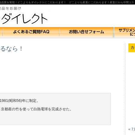
高品質を実現！どこよりもダイレクトにこだわります！ どこよりも産直にこだわります！産直だから中間コス
るなら！
カ
81(昭和56)年に制定。
本・京都産の竹を使って白熱電球を完成させた。
« 7