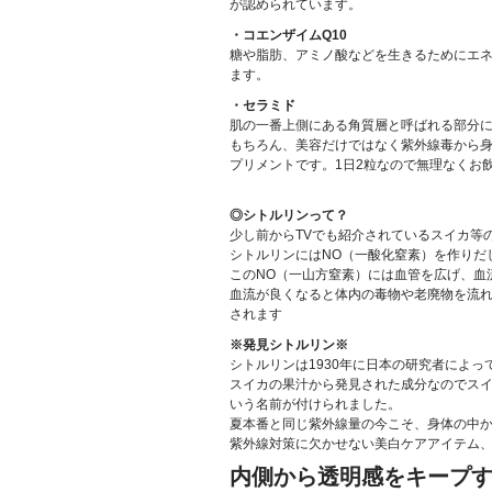
が認められています。
・コエンザイムQ10
糖や脂肪、アミノ酸などを生きるためにエ
ます。
・セラミド
肌の一番上側にある角質層と呼ばれる部分に
もちろん、美容だけではなく紫外線毒から
プリメントです。1日2粒なので無理なくお
◎シトルリンって？
少し前からTVでも紹介されているスイカ等
シトルリンにはNO（一酸化窒素）を作りだ
このNO（一山方窒素）には血管を広げ、血
血流が良くなると体内の毒物や老廃物を流
されます
※発見シトルリン※
シトルリンは1930年に日本の研究者によっ
スイカの果汁から発見された成分なのでスイカの学名
いう名前が付けられました。
夏本番と同じ紫外線量の今こそ、身体の中
紫外線対策に欠かせない美白ケアアイテム
内側から透明感をキープ