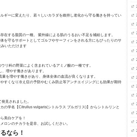
ネルギーに変えたり、若々しいカラダを維持し老化から守る働きを持ってい
存在する脂質の一種。 紫外線による肌のうるおい不足を補給します。
身体を守るサポートとしてゴルフやサーフィンをされる方にもぴったりのサ
飲みいただけます
のウリ科の野菜によく含まれているアミノ酸の一種です。
し、増やす働きがあります。
流量を増やす働きがあり、身体全体の血流が良くなります。
れやすくなり冷え症の予防やむくみ防止等アンチエイジングにも効果が期待
て発見されました。
【Citrullus vulgaris(シトルラス ブルガリス)】からシトルリンと
から美白ケアを！
、メロンのチカラを是非、お試しください。
するなら！