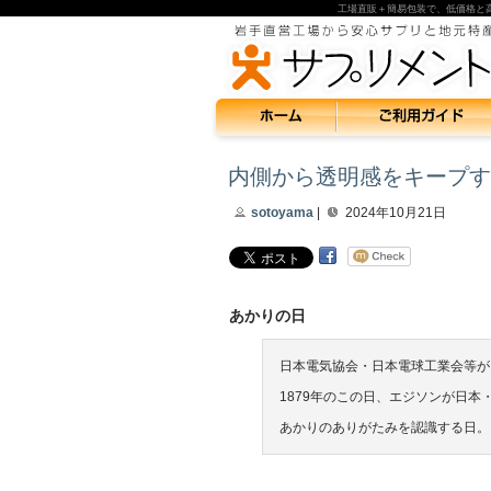
工場直販＋簡易包装で、低価格と
内側から透明感をキープす
sotoyama
|
2024年10月21日
あかりの日
日本電気協会・日本電球工業会等が19
1879年のこの日、エジソンが日
あかりのありがたみを認識する日。