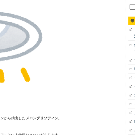
検
索:
最
ロンから抽出した
メロングリソディン
。
シアンという特殊なメロンがあります。