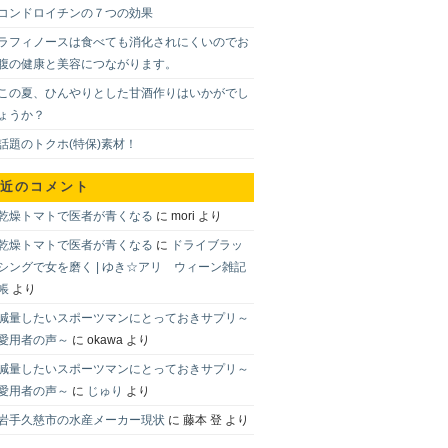
コンドロイチンの７つの効果
ラフィノースは食べても消化されにくいのでお
腹の健康と美容につながります。
この夏、ひんやりとした甘酒作りはいかがでし
ょうか？
話題のトクホ(特保)素材！
近のコメント
乾燥トマトで医者が青くなる
に
mori
より
乾燥トマトで医者が青くなる
に
ドライブラッ
シングで女を磨く | ゆき☆アリ ウィーン雑記
帳
より
減量したいスポーツマンにとっておきサプリ～
愛用者の声～
に
okawa
より
減量したいスポーツマンにとっておきサプリ～
愛用者の声～
に
じゅり
より
岩手久慈市の水産メーカー現状
に
藤本 登
より