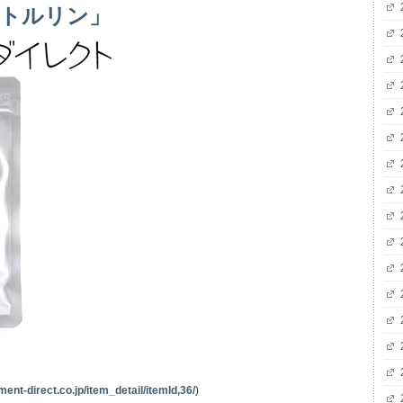
シトルリン」
ent-direct.co.jp/item_detail/itemId,36/
)