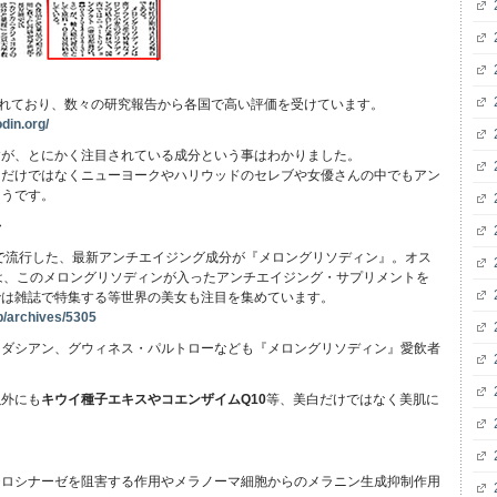
研究されており、数々の研究報告から各国で高い評価を受けています。
odin.org/
すが、とにかく注目されている成分という事はわかりました。
ちだけではなくニューヨークやハリウッドのセレブや女優さんの中でもアン
そうです。
◆
間で流行した、最新アンチエイジング成分が『メロングリソディン』。オス
は、このメロングリソディンが入ったアンチエイジング・サプリメントを
では雑誌で特集する等世界の美女も注目を集めています。
jp/archives/5305
ーダシアン、グウィネス・パルトローなども『メロングリソディン』愛飲者
以外にも
キウイ種子エキスやコエンザイムQ10
等、美白だけではなく美肌に
チロシナーゼを阻害する作用やメラノーマ細胞からのメラニン生成抑制作用