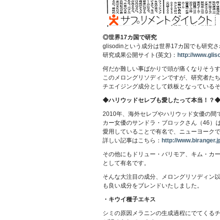
◎世界17カ国で研究
glisodinという成分は世界17カ国でも
研究成果公開サイト(英文)：
http://www.glis
何だか難しい事ばかりで頭が痛くなりそう
このメロングリソディンですが、研究者た
チエイジング成分として鉄板となっている
◆ハリウッドセレブも愛したって本当！？
2010年、海外セレブやハリウッド女優の
カー女優のサンドラ・ブロックさん（46）
愛用していることで有名で、ニューヨーク
詳しい記事はこちら：
http://www.biranger.
その他にもドリュー・バリモア、キム・カ
として有名です。
そんな大注目の成分、メロングリソディン
も良い成分をブレンドいたしました。
・キウイ種子エキス
シミの原因メラニンの生成過程にでてくる