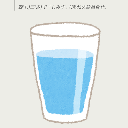
四(し)三(み)で「しみず」(清水)の語呂合せ。