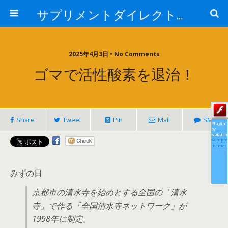
サプリメントダイレクトブログ
2025年4月3日 • No Comments
ゴマで活性酸素を退治！
Share
Tweet
Pin
Mail
SMS
Plugin
by
wpburn
wordpre
themes
みずの日
京都市の清水寺を始めとする全国の「清水
寺」で作る「全国清水寺ネットワーク」が
1998年に制定。