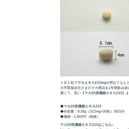
１日１粒で
マカエキス233mg
が摂れてなん
大手製薬会社さまのマカ商品を1年間飲み続け
濃くて、安い【
マカ20倍濃縮エキス233
】ま
◆
マカ20倍濃縮エキス233
◆内容量：9.36g（312mg×30粒）30日分
◆価格：1,800円（税抜）
マカ20倍濃縮エキス233はこちら
↓