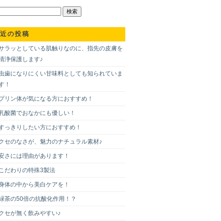
近の投稿
サラッとしている肌触りなのに、指先の皮膚を
清浄保護します♪
虫歯になりにくい甘味料としても知られていま
す！
プリン体が気になる方におすすめ！
乳酸菌でおなかにも優しい！
すっきりしたい方におすすめ！
クセのなさが、魅力のナチュラル素材♪
安さには理由があります！
こだわりの特殊3製法
身体の中から美白ケアを！
緑茶の50倍の抗酸化作用！？
クセが無く飲みやすい♪