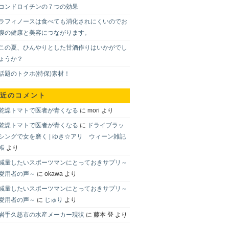
コンドロイチンの７つの効果
ラフィノースは食べても消化されにくいのでお
腹の健康と美容につながります。
この夏、ひんやりとした甘酒作りはいかがでし
ょうか？
話題のトクホ(特保)素材！
近のコメント
乾燥トマトで医者が青くなる
に
mori
より
乾燥トマトで医者が青くなる
に
ドライブラッ
シングで女を磨く | ゆき☆アリ ウィーン雑記
帳
より
減量したいスポーツマンにとっておきサプリ～
愛用者の声～
に
okawa
より
減量したいスポーツマンにとっておきサプリ～
愛用者の声～
に
じゅり
より
岩手久慈市の水産メーカー現状
に
藤本 登
より