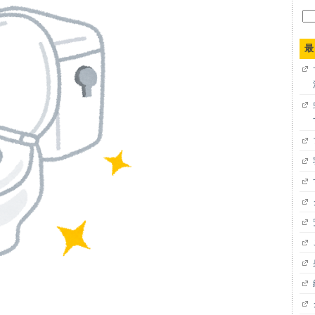
検
索:
最