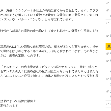
高原、海抜４０００メートル以上の高地に古くから自生しています。アブラ
。かぶのような形をしていて現地では昔から栄養価の高い野菜として知られ
ニンジン」や「ペルー・ニンジン」とも呼ばれています。
の時代から栽培され貴族の食べ物として食され戦士への褒美や生殖能力を強
。
最
の温度差のはげしい過酷な自然環境の為、樹木がほとんど育ちません。植物
かで亜鉛をはじめとするミネラルがたっぷりと含まれています。その豊かな
まさに「栄養の宝庫」なのです。
「アルギニン」の含有量が多くビタミンB群やカルシウム、亜鉛、鉄など
でもアンデスの人々に滋養強壮や疲労回復にもちいられてきたマカは私たち
。さらにストレスと疲労を減らし、肉体と精神のバランスをたもつ役割も果
善
進効果によって新陳代謝向上
が期待されます