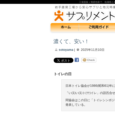
工場直販＋簡易包装で、低価格と
濃くて、安い！
sotoyama
|
2025年11月10日
トイレの日
日本トイレ協会が1986(昭和61)年
「い(1)い(1)ト(十)イレ」の語呂合
同協会はこの日に「トイレシンポジ
発表している。