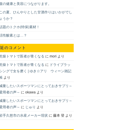
腹の健康と美容につながります。
この夏、ひんやりとした甘酒作りはいかがでし
ょうか？
話題のトクホ(特保)素材！
活性酸素とは…？
近のコメント
乾燥トマトで医者が青くなる
に
mori
より
乾燥トマトで医者が青くなる
に
ドライブラッ
シングで女を磨く | ゆき☆アリ ウィーン雑記
帳
より
減量したいスポーツマンにとっておきサプリ～
愛用者の声～
に
okawa
より
減量したいスポーツマンにとっておきサプリ～
愛用者の声～
に
じゅり
より
岩手久慈市の水産メーカー現状
に
藤本 登
より