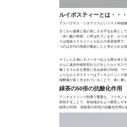
ルイボスティーとは・・
アスパラサス・リネアリスというマメ科植
古くから健康と肌の美しさを守るお茶とし
「赤い藪の奇跡」と呼ばれています。ルイ
りは海抜４５０メートル以上の高原地帯で
つのは古代の海底が隆起したと考えられる
そうした土地に８メーター以上も根を張り
さらに遠赤外線焙煎仕上げをしたルイボス
種ミネラル分を豊富に含み緑茶の50倍、ウ
ぷりなルイボスティーはアンチエイジング効
様酵素が多く含まれていることで、体に優
緑茶の50倍の抗酸化作用
アンチエイジング効果で重要な、フラボノ
焙煎することで、有効成分をより吸収しや
緑茶の50倍、烏龍茶の30倍の抗酸化作用