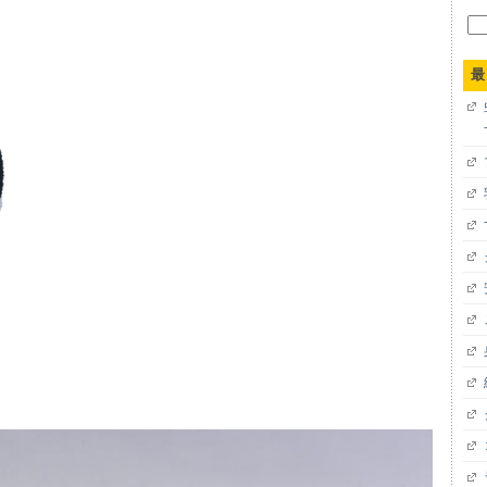
検
索:
最