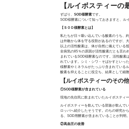
【ルイボスティーの
ずばり、
SOD様酵素
です。
SOD様酵素について知っておきますと、ル
【ＳＯＤ様酵素とは】
私たちが日々吸い込んでいる酸素のうち、
は外敵から体を守る役割があるのですが、
以上の活性酸素は、体が自然に備えている
全病気の85％の原因が活性酸素だとも言わ
まれているSOD様酵素なのです。活性酸素
れています。シミ・シワ・そばかすといった
様酵素やミネラルがたっぷり含まれている
酸素を抑えることに役立ち、結果として細
【ルイボスティーのその
①SOD様酵素が含まれている
現地の先住民に飲まれていたルイボスティ
ルイボスティーを飲んでいる部族が飲んで
ロッパへ紹介したそうです。のちの研究か
る、SOD用酵素が含まれていることが判明
②高血圧の改善