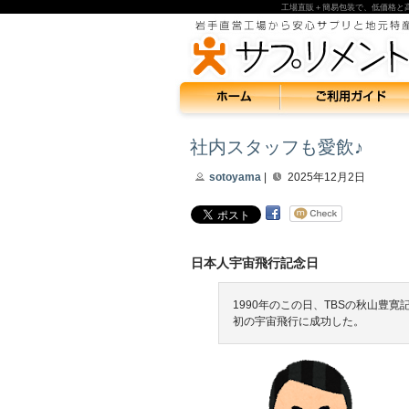
工場直販＋簡易包装で、低価格と
社内スタッフも愛飲♪
sotoyama
|
2025年12月2日
日本人宇宙飛行記念日
1990年のこの日、TBSの秋山豊寛
初の宇宙飛行に成功した。