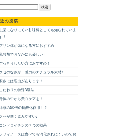
近の投稿
虫歯になりにくい甘味料としても知られていま
す！
プリン体が気になる方におすすめ！
乳酸菌でおなかにも優しい！
すっきりしたい方におすすめ！
クセのなさが、魅力のナチュラル素材♪
安さには理由があります！
こだわりの特殊3製法
身体の中から美白ケアを！
緑茶の50倍の抗酸化作用！？
クセが無く飲みやすい♪
コンドロイチンの７つの効果
ラフィノースは食べても消化されにくいのでお