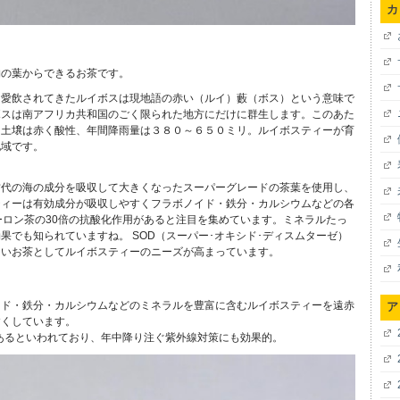
カ
・
物の葉からできるお茶です。
て愛飲されてきたルイボスは現地語の赤い（ルイ）藪（ボス）という意味で
ボスは南アフリカ共和国のごく限られた地方にだけに群生します。このあた
、土壌は赤く酸性、年間降雨量は３８０～６５０ミリ。ルイボスティーが育
地域です。
古代の海の成分を吸収して大きくなったスーパーグレードの茶葉を使用し、
ティーは有効成分が吸収しやすくフラボノイド・鉄分・カルシウムなどの各
ーロン茶の30倍の抗酸化作用があると注目を集めています。ミネラルたっ
果でも知られていますね。 SOD（スーパー･オキシド･ディスムターゼ）
しいお茶としてルイボスティーのニーズが高まっています。
イド・鉄分・カルシウムなどのミネラルを豊富に含むルイボスティーを遠赤
ア
すくしています。
があるといわれており、年中降り注ぐ紫外線対策にも効果的。