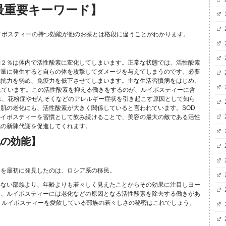
最重要キーワード】
イボスティーの持つ効能が他のお茶とは格段に違うことがわかります。
約２％は体内で活性酸素に変化してしまいます。正常な状態では、活性酸素
大量に発生すると自らの体を攻撃してダメージを与えてしまうのです。必要
抵抗力を弱め、免疫力を低下させてしまいます。主な生活習慣病をはじめ、
れています。この活性酸素を抑える働きをするのが、ルイボスティーに含
は、花粉症やぜんそくなどのアレルギー症状を引き起こす原因として知ら
肌の老化にも、活性酸素が大きく関係していると言われています。SOD
ルイボスティーを習慣として飲み続けることで、美容の最大の敵である活性
胞の新陳代謝を促進してくれます。
他の効能】
ーを最初に発見したのは、ロシア系の移民。
いない部族より、年齢よりも若々しく見えたことからその効果に注目しヨー
ら、ルイボスティーには老化などの原因となる活性酸素を除去する働きがあ
。ルイボスティーを愛飲している部族の若々しさの秘密はこれでしょう。