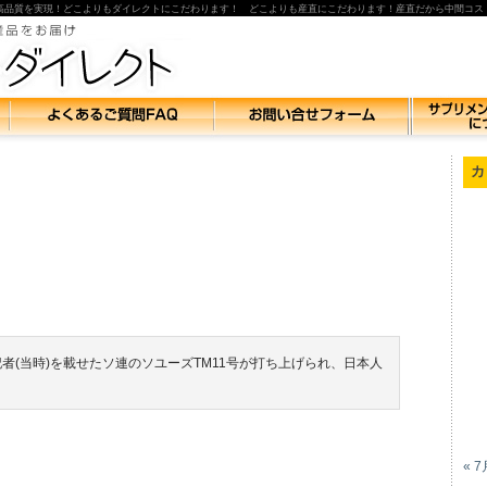
高品質を実現！どこよりもダイレクトにこだわります！ どこよりも産直にこだわります！産直だから中間コス
カ
記者(当時)を載せたソ連のソユーズTM11号が打ち上げられ、日本人
« 7