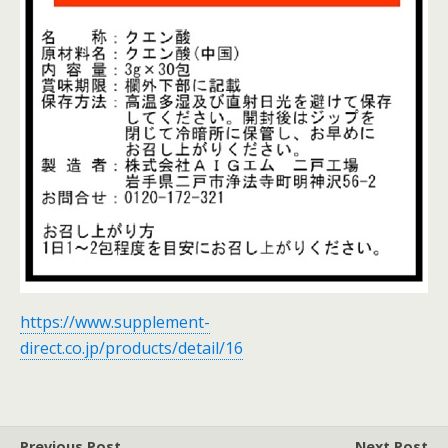
https://www.supplement-
direct.co.jp/products/detail/16
Previous Post
Next Post