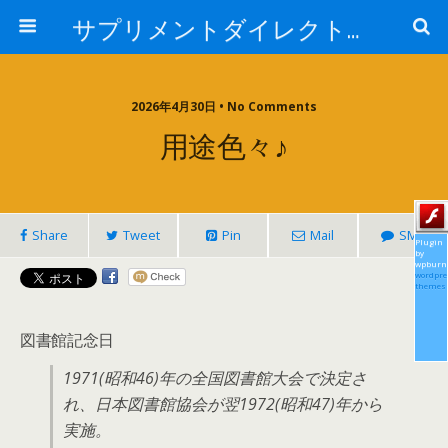
サプリメントダイレクトブログ
2026年4月30日 • No Comments
用途色々♪
Share
Tweet
Pin
Mail
SMS
Plugin
by
wpburn
wordpre
themes
図書館記念日
1971(昭和46)年の全国図書館大会で決定さ
れ、日本図書館協会が翌1972(昭和47)年から
実施。