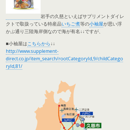
岩手の久慈といえばサプリメントダイレ
クトで取扱っている特産品
いちご煮
等の
小袖屋
が思い浮
かぶ通り三陸海岸側なので海が有名↓↓ですが、
■小袖屋は
こちらから
↓↓
http://www.supplement-
direct.co.jp/item_search/rootCategoryId,9/childCatego
ryId,81/