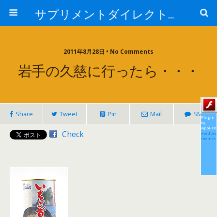
サプリメントダイレクトブログ
2011年8月28日 • No Comments
岩手の久慈に行ったら・・・
Share
Tweet
Pin
Mail
SMS
Plugin
by
wpburn
Check
wordpre
themes