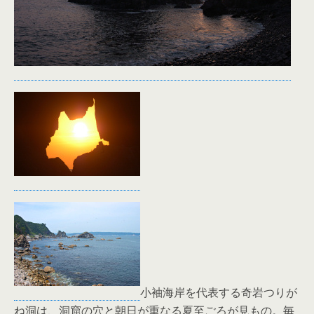
小袖海岸を代表する奇岩つりが
ね洞は、洞窟の穴と朝日が重なる夏至ごろが見もの。毎