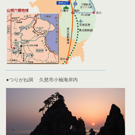
●つりがね洞 久慈市小袖海岸内