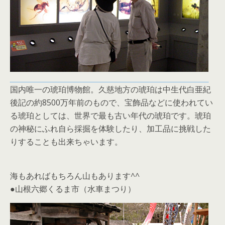
国内唯一の琥珀博物館。久慈地方の琥珀は中生代白亜紀
後記の約8500万年前のもので、宝飾品などに使われてい
る琥珀としては、世界で最も古い年代の琥珀です。琥珀
の神秘にふれ自ら採掘を体験したり、加工品に挑戦した
りすることも出来ちゃいます。
海もあればもちろん山もあります^^
●山根六郷くるま市（水車まつり）