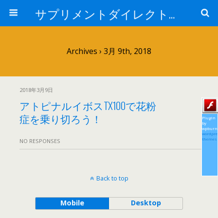
サプリメントダイレクトブログ
Archives › 3月 9th, 2018
2018年3月9日
アトピナルイボスTX100で花粉
症を乗り切ろう！
Plugin
by
wpburn
wordpre
themes
NO RESPONSES
Back to top
Mobile
Desktop