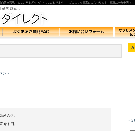
高品質を実現！どこよりもダイレクトにこだわります！ どこよりも産直にこだわります！産直だから中間コス
カ
コメント
)の語呂合せ。
« 2
寄せる日。
検