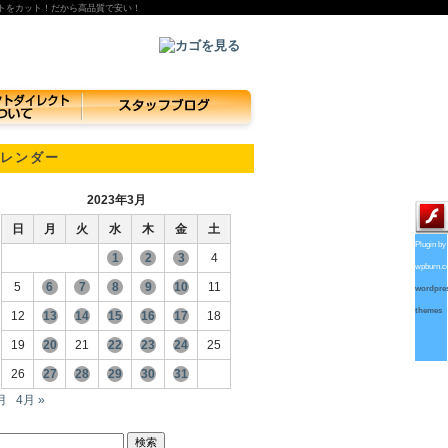
トをカット！だから高品質で安い！
レンダー
2023年3月
日
月
火
水
木
金
土
Plugin by
1
2
3
4
wpburn.
5
6
7
8
9
10
11
wordpre
themes
12
13
14
15
16
17
18
19
20
21
22
23
24
25
26
27
28
29
30
31
月
4月 »