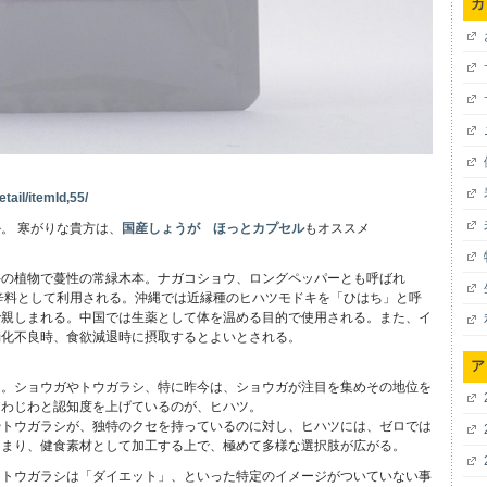
カ
tail/itemId,55/
。 寒がりな貴方は、
国産しょうが ほっとカプセル
もオススメ
科の植物で蔓性の常緑木本。ナガコショウ、ロングペッパーとも呼ばれ
辛料として利用される。沖縄では近縁種のヒハツモドキを「ひはち」と呼
で親しまれる。中国では生薬として体を温める目的で使用される。また、イ
消化不良時、食欲減退時に摂取するとよいとされる。
ア
ツ。ショウガやトウガラシ、特に昨今は、ショウガが注目を集めその地位を
じわじわと認知度を上げているのが、ヒハツ。
やトウガラシが、独特のクセを持っているのに対し、ヒハツには、ゼロでは
つまり、健食素材として加工する上で、極めて多様な選択肢が広がる。
、トウガラシは「ダイエット」、といった特定のイメージがついていない事