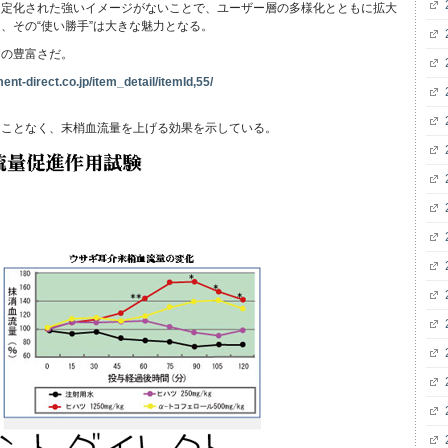
固定化された強いイメージがないことで、ユーザー層の多様化とともに拡大
、その“使い勝手”は大きな魅力となる。
スの豊富さだ。
nt-direct.co.jp/item_detail/itemId,55/
ることなく、末梢血流量を上げる効果を示している。