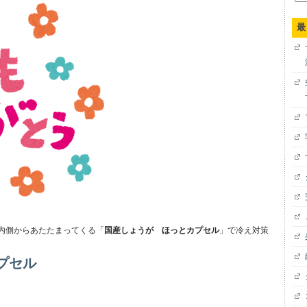
索:
最
内側からあたたまってくる「
国産しょうが ほっとカプセル
」で冷え対策
プセル