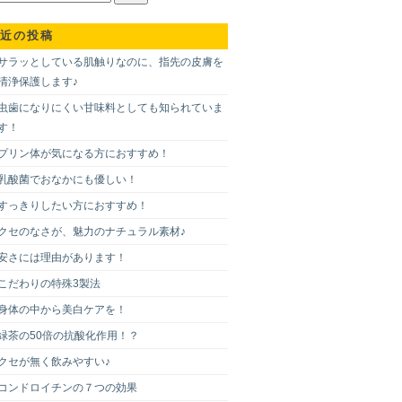
近の投稿
サラッとしている肌触りなのに、指先の皮膚を
清浄保護します♪
虫歯になりにくい甘味料としても知られていま
す！
プリン体が気になる方におすすめ！
乳酸菌でおなかにも優しい！
すっきりしたい方におすすめ！
クセのなさが、魅力のナチュラル素材♪
安さには理由があります！
こだわりの特殊3製法
身体の中から美白ケアを！
緑茶の50倍の抗酸化作用！？
クセが無く飲みやすい♪
コンドロイチンの７つの効果