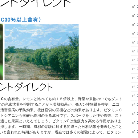
ンＣ
の含有量。レモンと比べても約１５倍以上、野菜や果物の中でもダント
どの色素沈着を抑制することから美肌効果が、発ガン性物質を抑制、ニコ
生活習慣病の予防効果、後は疲労の回復などの効果があります。ビタミンＣ
ントシアニンも抗酸化作用のある成分です。スポーツをした後や喫煙、スト
適した果実といえるでしょう。ビタミンCは免疫力を高める作用がありま
発揮します。一時期、風邪の治験に対する間違った分析結果を発表したこと
いと言われた時期がありますが、現在では多くの治験によって、ビタミン