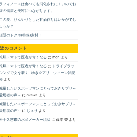
ラフィノースは食べても消化されにくいのでお
腹の健康と美容につながります。
この夏、ひんやりとした甘酒作りはいかがでし
ょうか？
話題のトクホ(特保)素材！
近のコメント
乾燥トマトで医者が青くなる
に
mori
より
乾燥トマトで医者が青くなる
に
ドライブラッ
シングで女を磨く | ゆき☆アリ ウィーン雑記
帳
より
減量したいスポーツマンにとっておきサプリ～
愛用者の声～
に
okawa
より
減量したいスポーツマンにとっておきサプリ～
愛用者の声～
に
じゅり
より
岩手久慈市の水産メーカー現状
に
藤本 登
より