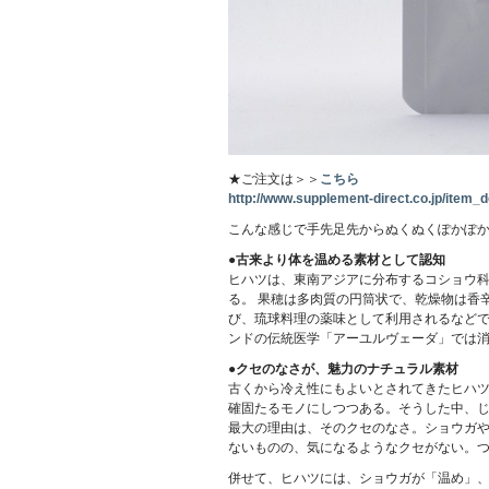
★ご注文は＞＞
こちら
http://www.supplement-direct.co.jp/item_de
こんな感じで手先足先からぬくぬくぽかぽか
●古来より体を温める素材として認知
ヒハツは、東南アジアに分布するコショウ
る。 果穂は多肉質の円筒状で、乾燥物は香
び、琉球料理の薬味として利用されるなど
ンドの伝統医学「アーユルヴェーダ」では
●クセのなさが、魅力のナチュラル素材
古くから冷え性にもよいとされてきたヒハ
確固たるモノにしつつある。そうした中、
最大の理由は、そのクセのなさ。ショウガ
ないものの、気になるようなクセがない。
併せて、ヒハツには、ショウガが「温め」