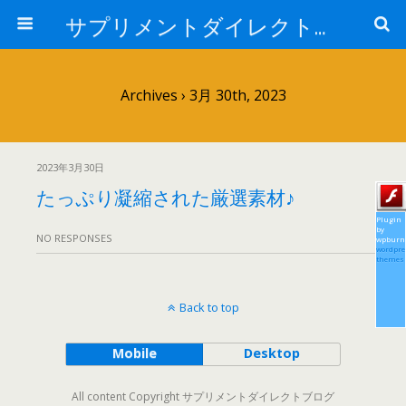
サプリメントダイレクトブログ
Archives › 3月 30th, 2023
2023年3月30日
たっぷり凝縮された厳選素材♪
Plugin
by
NO RESPONSES
wpburn
wordpre
themes
Back to top
Mobile
Desktop
All content Copyright サプリメントダイレクトブログ