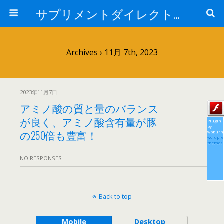
サプリメントダイレクトブログ
Archives › 11月 7th, 2023
2023年11月7日
アミノ酸の質と量のバランス
が良く、アミノ酸含有量が豚
Plugin
by
の250倍も豊富！
wpburn
wordpre
themes
NO RESPONSES
Back to top
Mobile
Desktop