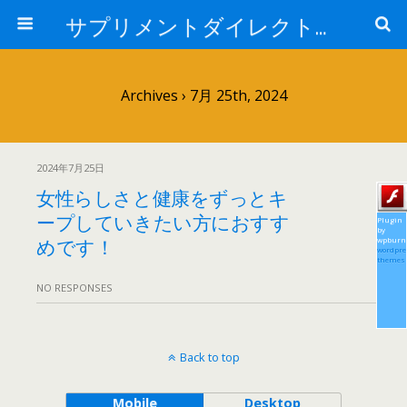
サプリメントダイレクトブログ
Archives › 7月 25th, 2024
2024年7月25日
女性らしさと健康をずっとキ
ープしていきたい方におすす
Plugin
by
めです！
wpburn
wordpre
themes
NO RESPONSES
Back to top
Mobile
Desktop