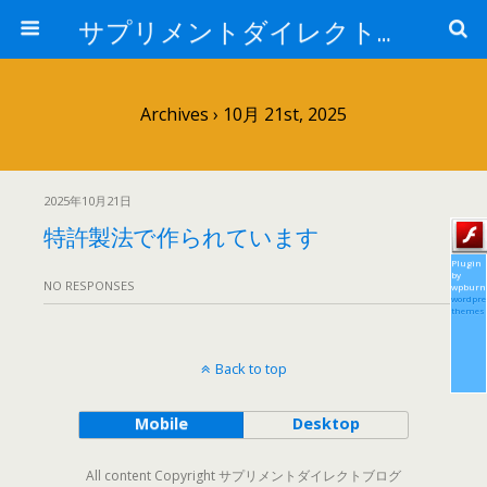
サプリメントダイレクトブログ
Archives › 10月 21st, 2025
2025年10月21日
特許製法で作られています
Plugin
by
NO RESPONSES
wpburn
wordpre
themes
Back to top
Mobile
Desktop
All content Copyright サプリメントダイレクトブログ