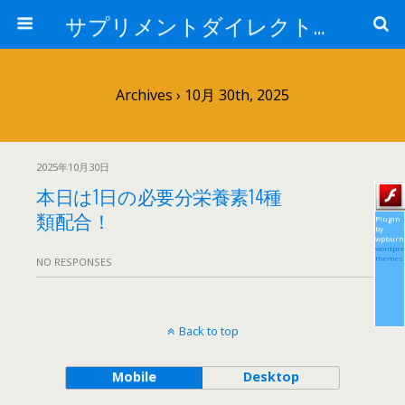
サプリメントダイレクトブログ
Archives › 10月 30th, 2025
2025年10月30日
本日は1日の必要分栄養素14種
類配合！
Plugin
by
wpburn
wordpre
themes
NO RESPONSES
Back to top
Mobile
Desktop